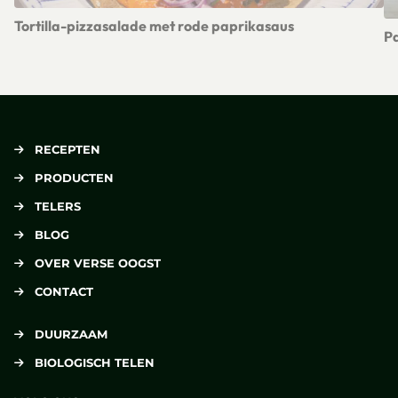
Tortilla-pizzasalade met rode paprikasaus
P
Lees meer over Tortilla-pizzasalade met rode paprikasaus
Le
RECEPTEN
PRODUCTEN
TELERS
BLOG
OVER VERSE OOGST
CONTACT
DUURZAAM
BIOLOGISCH TELEN