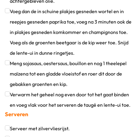
achtergebleven olie.
Klik om dit selectievakje aan te vinken
Voeg dan de in schuine plakjes gesneden wortel en in
reepjes gesneden paprika toe, voeg na 3 minuten ook de
in plakjes gesneden komkommer en champignons toe.
Voeg als de groenten beetgaar is de kip weer toe. Snijd
de lente-ui in dunne ringetjes.
Klik om dit selectievakje aan te vinken
Meng sojasaus, oestersaus, bouillon en nog 1 theelepel
maïzena tot een gladde vloeistof en roer dit door de
gebakken groenten en kip.
Klik om dit selectievakje aan te vinken
Verwarm het geheel nog even door tot het gaat binden
en voeg vlak voor het serveren de taugé en lente-ui toe.
Serveren
Klik om dit selectievakje aan te vinken
Serveer met zilvervliesrijst.