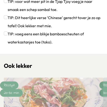
Klik om dit selectievakje aan te vinken
TIP: voor wat meer pit in de Tjap Tjoy voeg je naar
smaak een schep sambal toe.
Klik om dit selectievakje aan te vinken
TIP: Dit heerlijke verse ‘Chinese’ gerecht tover je zo op
tafel! Ook lekker met mie.
Klik om dit selectievakje aan te vinken
TIP: voeg eens een blikje bamboescheuten of
waterkastanjes toe (toko).
Klik om dit selectievakje aan te vinken
Ook lekker
Recept
Re
20-30 min
30