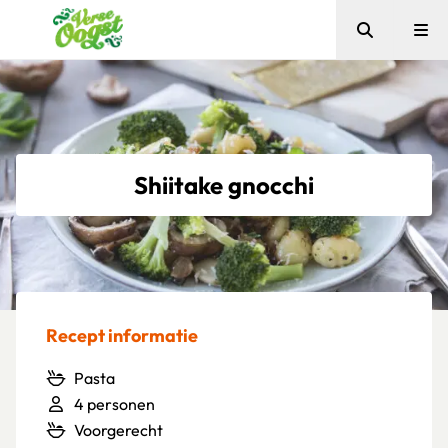
Zoeken
Me
Verse Oogst
Shiitake gnocchi
Recept informatie
Pasta
4 personen
Voorgerecht