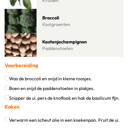
Kruiden
Lees meer over Broccoli
Broccoli
Koolgroenten
Lees meer over Kastanjechampignon
Kastanjechampignon
Paddenstoelen
Voorbereiding
Was de broccoli en snijd in kleine roosjes.
Klik om dit selectievakje aan te vinken
Boen en snijd de paddenstoelen in plakjes.
Klik om dit selectievakje aan te vinken
Snipper de ui, pers de knoflook en hak de basilicum fijn.
Koken
Klik om dit selectievakje aan te vinken
Verwarm een scheut olie in een koekenpan. Fruit de ui.