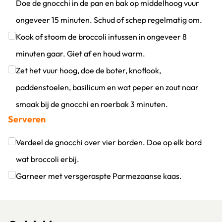
Doe de gnocchi in de pan en bak op middelhoog vuur
ongeveer 15 minuten. Schud of schep regelmatig om.
Klik om dit selectievakje aan te vinken
Kook of stoom de broccoli intussen in ongeveer 8
minuten gaar. Giet af en houd warm.
Klik om dit selectievakje aan te vinken
Zet het vuur hoog, doe de boter, knoflook,
paddenstoelen, basilicum en wat peper en zout naar
smaak bij de gnocchi en roerbak 3 minuten.
Serveren
Klik om dit selectievakje aan te vinken
Verdeel de gnocchi over vier borden. Doe op elk bord
wat broccoli erbij.
Klik om dit selectievakje aan te vinken
Garneer met versgeraspte Parmezaanse kaas.
Klik om dit selectievakje aan te vinken