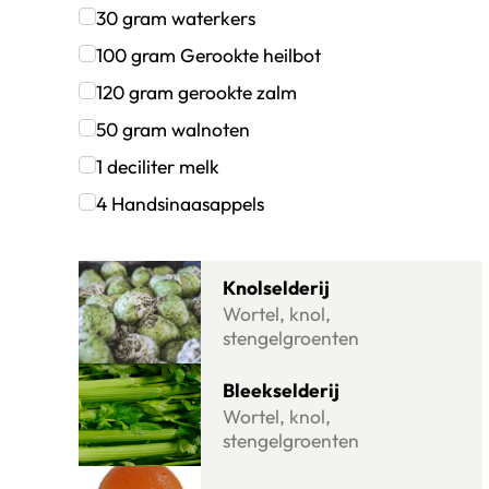
Klik om dit selectievakje aan te vinken
30
gram
waterkers
Klik om dit selectievakje aan te vinken
100
gram
Gerookte heilbot
Klik om dit selectievakje aan te vinken
120
gram
gerookte zalm
Klik om dit selectievakje aan te vinken
50
gram
walnoten
Klik om dit selectievakje aan te vinken
1
deciliter
melk
Klik om dit selectievakje aan te vinken
4
Handsinaasappels
Klik om dit selectievakje aan te vinken
Lees meer over Knolselderij
Knolselderij
Wortel, knol,
stengelgroenten
Lees meer over Bleekselderij
Bleekselderij
Wortel, knol,
stengelgroenten
Lees meer over Sinaasappel