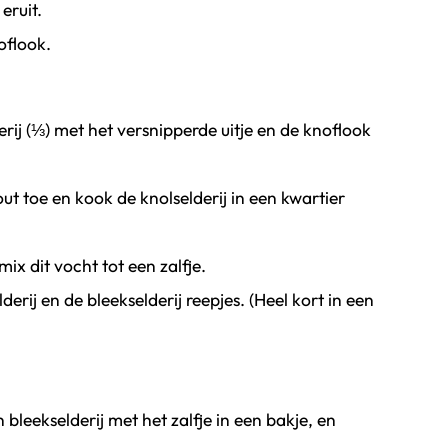
eruit.
oflook.
erij (⅓) met het versnipperde uitje en de knoflook
ut toe en kook de knolselderij in een kwartier
ix dit vocht tot een zalfje.
erij en de bleekselderij reepjes. (Heel kort in een
bleekselderij met het zalfje in een bakje, en