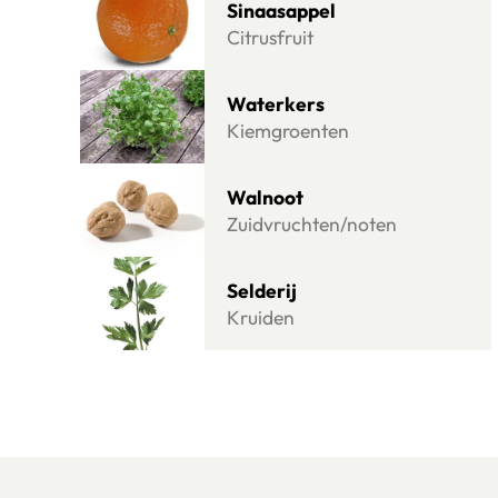
Sinaasappel
Citrusfruit
Lees meer over Waterkers
Waterkers
Kiemgroenten
Lees meer over Walnoot
Walnoot
Zuidvruchten/noten
Lees meer over Selderij
Selderij
Kruiden