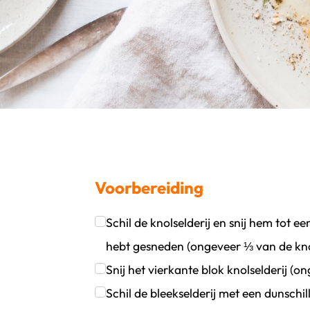
Voorbereiding
Schil de knolselderij en snij hem tot e
oevoegen
wijder persoon
hebt gesneden (ongeveer ⅓ van de knolse
Klik om dit selectievakje aan te vinken
Snij het vierkante blok knolselderij (on
Klik om dit selectievakje aan te vinken
Schil de bleekselderij met een dunschill