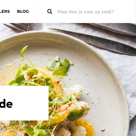
LERS
BLOG
Zoeken
ade