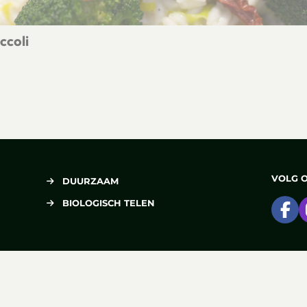
ccoli
ane broccoli
VOLG 
DUURZAAM
BIOLOGISCH TELEN
Ga
DELEN
Deel op Facebook
Deel via e-mail
Deel op Pinterest
Deel op X