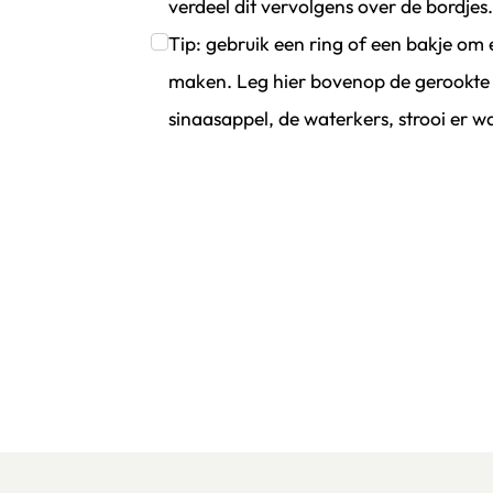
verdeel dit vervolgens over de bordjes
Klik om dit selectievakje aan te vinken
Tip: gebruik een ring of een bakje om 
maken. Leg hier bovenop de gerookte h
sinaasappel, de waterkers, strooi er wa
Klik om dit selectievakje aan te vinken