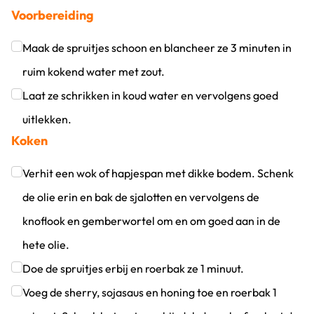
Voorbereiding
Maak de spruitjes schoon en blancheer ze 3 minuten in
ruim kokend water met zout.
Klik om dit selectievakje aan te vinken
Laat ze schrikken in koud water en vervolgens goed
uitlekken.
Koken
Klik om dit selectievakje aan te vinken
Verhit een wok of hapjespan met dikke bodem. Schenk
de olie erin en bak de sjalotten en vervolgens de
knoflook en gemberwortel om en om goed aan in de
hete olie.
Klik om dit selectievakje aan te vinken
Doe de spruitjes erbij en roerbak ze 1 minuut.
Klik om dit selectievakje aan te vinken
Voeg de sherry, sojasaus en honing toe en roerbak 1