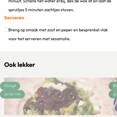
minuut. Schenk het water erbij, dek de wok af en laat de
spruitjes 5 minuten zachtjes stoven.
Serveren
Klik om dit selectievakje aan te vinken
Breng op smaak met zout en peper en besprenkel vlak
voor het serveren met sesamolie.
Klik om dit selectievakje aan te vinken
Ook lekker
Recept
Re
20-30 min
20