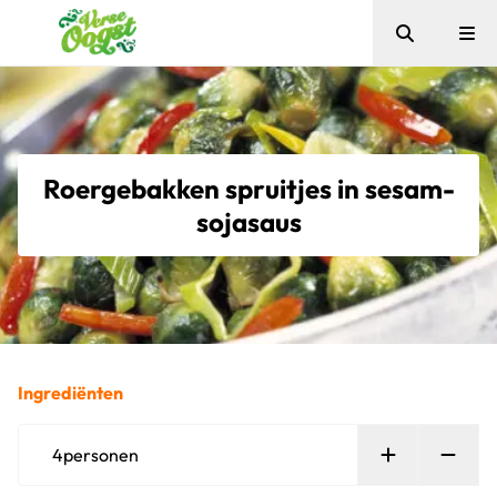
Zoeken
Me
Verse Oogst
Roergebakken spruitjes in sesam-
sojasaus
Ingrediënten
Persoon toe
Verw
4
personen