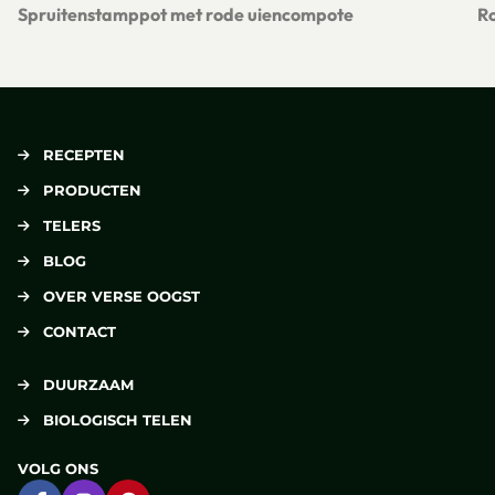
Spruitenstamppot met rode uiencompote
Ro
Lees meer over Spruitenstamppot met rode uiencompote
Le
RECEPTEN
PRODUCTEN
TELERS
BLOG
OVER VERSE OOGST
CONTACT
DUURZAAM
BIOLOGISCH TELEN
VOLG ONS