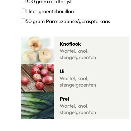
Klik om dit selectievakje aan te vinken
300
gram
risottorijst
Klik om dit selectievakje aan te vinken
1
liter
groentebouillon
Klik om dit selectievakje aan te vinken
50
gram
Parmezaanse/geraspte kaas
Klik om dit selectievakje aan te vinken
Lees meer over Knoflook
Knoflook
Wortel, knol,
stengelgroenten
Lees meer over Ui
Ui
Wortel, knol,
stengelgroenten
Lees meer over Prei
Prei
Wortel, knol,
stengelgroenten