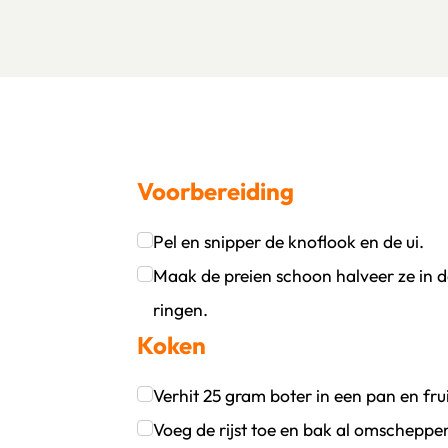
Voorbereiding
Pel en snipper de knoflook en de ui.
oevoegen
wijder persoon
Klik om dit selectievakje aan te vinken
Maak de preien schoon halveer ze in de
ringen.
Koken
Klik om dit selectievakje aan te vinken
Verhit 25 gram boter in een pan en fru
Klik om dit selectievakje aan te vinken
Voeg de rijst toe en bak al omscheppend