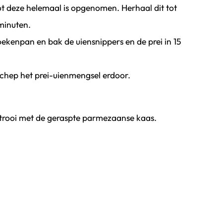
tot deze helemaal is opgenomen. Herhaal dit tot
 minuten.
oekenpan en bak de uiensnippers en de prei in 15
schep het prei-uienmengsel erdoor.
strooi met de geraspte parmezaanse kaas.