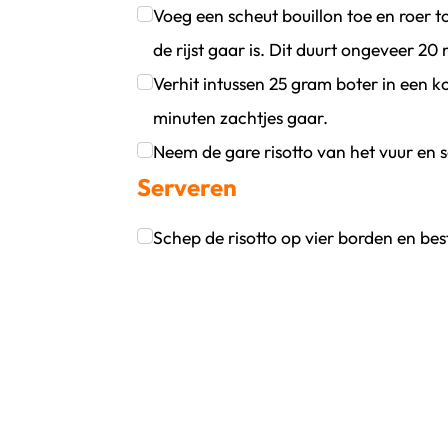
Klik om dit selectievakje aan te vinken
Voeg een scheut bouillon toe en roer 
de rijst gaar is. Dit duurt ongeveer 20
Klik om dit selectievakje aan te vinken
Verhit intussen 25 gram boter in een k
minuten zachtjes gaar.
Klik om dit selectievakje aan te vinken
Neem de gare risotto van het vuur en 
Serveren
Klik om dit selectievakje aan te vinken
Schep de risotto op vier borden en be
Klik om dit selectievakje aan te vinken