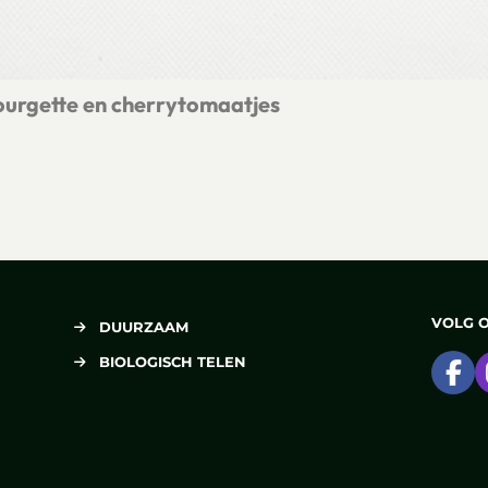
ourgette en cherrytomaatjes
ccoli, courgette en cherrytomaatjes
VOLG 
DUURZAAM
BIOLOGISCH TELEN
Ga