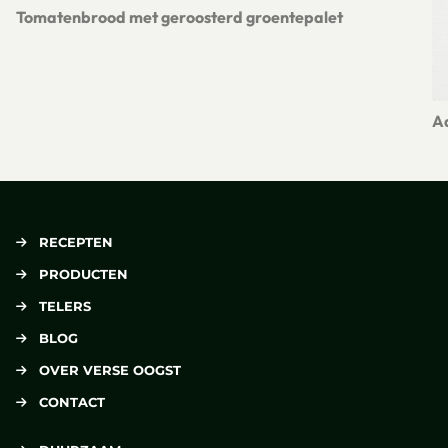
Tomatenbrood met geroosterd groentepalet
Lees meer over Tomatenbrood met geroosterd groentepalet
Aa
Le
RECEPTEN
PRODUCTEN
TELERS
BLOG
OVER VERSE OOGST
CONTACT