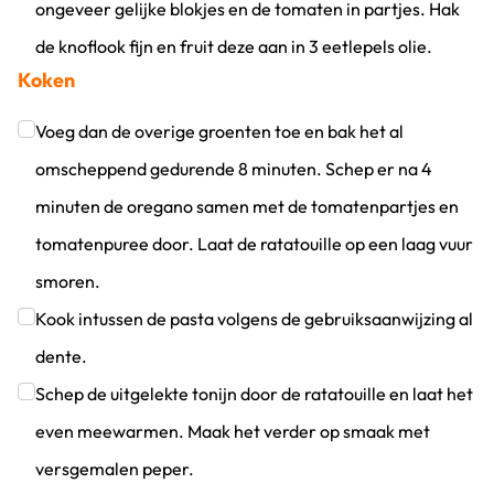
ongeveer gelijke blokjes en de tomaten in partjes. Hak
de knoflook fijn en fruit deze aan in 3 eetlepels olie.
Koken
Klik om dit selectievakje aan te vinken
Voeg dan de overige groenten toe en bak het al
omscheppend gedurende 8 minuten. Schep er na 4
minuten de oregano samen met de tomatenpartjes en
tomatenpuree door. Laat de ratatouille op een laag vuur
smoren.
Klik om dit selectievakje aan te vinken
Kook intussen de pasta volgens de gebruiksaanwijzing al
dente.
Klik om dit selectievakje aan te vinken
Schep de uitgelekte tonijn door de ratatouille en laat het
even meewarmen. Maak het verder op smaak met
versgemalen peper.