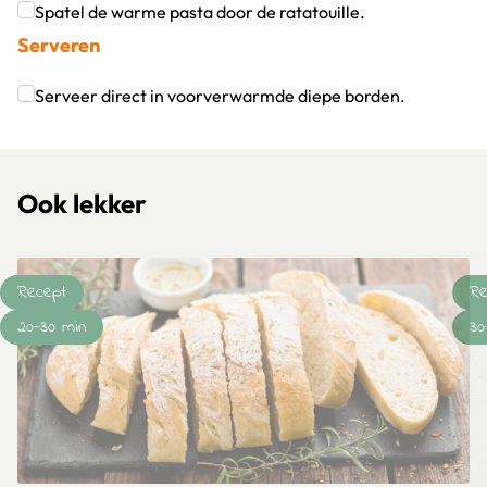
Klik om dit selectievakje aan te vinken
Spatel de warme pasta door de ratatouille.
Serveren
Klik om dit selectievakje aan te vinken
Serveer direct in voorverwarmde diepe borden.
Klik om dit selectievakje aan te vinken
Ook lekker
Recept
Re
20-30 min
30