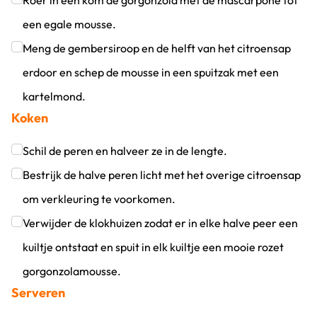
Roer in een kom de gorgonzola met de mascarpone tot
een egale mousse.
Klik om dit selectievakje aan te vinken
Meng de gembersiroop en de helft van het citroensap
erdoor en schep de mousse in een spuitzak met een
kartelmond.
Koken
Klik om dit selectievakje aan te vinken
Schil de peren en halveer ze in de lengte.
Klik om dit selectievakje aan te vinken
Bestrijk de halve peren licht met het overige citroensap
om verkleuring te voorkomen.
Klik om dit selectievakje aan te vinken
Verwijder de klokhuizen zodat er in elke halve peer een
kuiltje ontstaat en spuit in elk kuiltje een mooie rozet
gorgonzolamousse.
Serveren
Klik om dit selectievakje aan te vinken