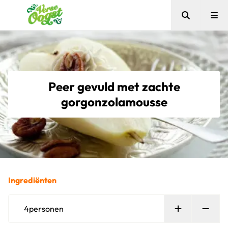
Zoeken
Me
Verse Oogst
Peer gevuld met zachte
gorgonzolamousse
Ingrediënten
Persoon toe
Verw
4
personen