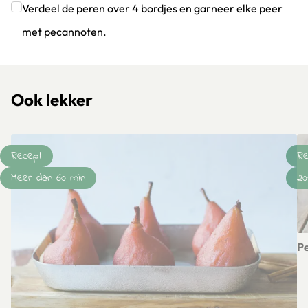
Verdeel de peren over 4 bordjes en garneer elke peer
met pecannoten.
Klik om dit selectievakje aan te vinken
Ook lekker
Recept
Re
Meer dan 60 min
20
P
Le