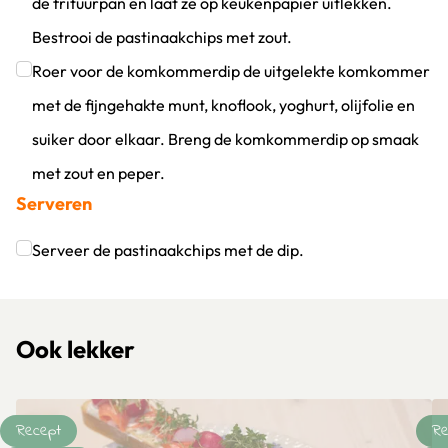
de frituurpan en laat ze op keukenpapier uitlekken.
Bestrooi de pastinaakchips met zout.
Klik om dit selectievakje aan te vinken
Roer voor de komkommerdip de uitgelekte komkommer
met de fijngehakte munt, knoflook, yoghurt, olijfolie en
suiker door elkaar. Breng de komkommerdip op smaak
met zout en peper.
Serveren
Klik om dit selectievakje aan te vinken
Serveer de pastinaakchips met de dip.
Klik om dit selectievakje aan te vinken
Ook lekker
Recept
Re