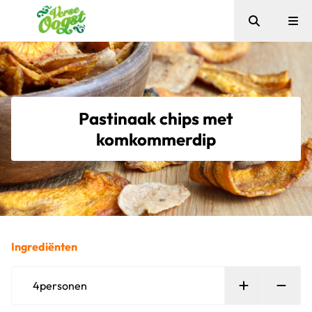
Zoeken
Me
Verse Oogst
Pastinaak chips met
komkommerdip
Ingrediënten
Persoon toe
Verw
4
personen