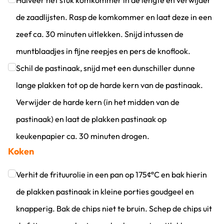
Halveer het stuk komkommer in de lengte en verwijder
de zaadlijsten. Rasp de komkommer en laat deze in een
zeef ca. 30 minuten uitlekken. Snijd intussen de
muntblaadjes in fijne reepjes en pers de knoflook.
Klik om dit selectievakje aan te vinken
Schil de pastinaak, snijd met een dunschiller dunne
lange plakken tot op de harde kern van de pastinaak.
Verwijder de harde kern (in het midden van de
pastinaak) en laat de plakken pastinaak op
keukenpapier ca. 30 minuten drogen.
Koken
Klik om dit selectievakje aan te vinken
Verhit de frituurolie in een pan op 175¢ªC en bak hierin
de plakken pastinaak in kleine porties goudgeel en
knapperig. Bak de chips niet te bruin. Schep de chips uit