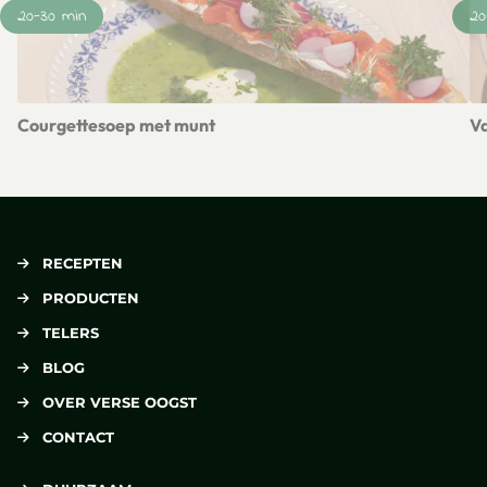
20-30 min
20
Courgettesoep met munt
Va
Lees meer over Courgettesoep met munt
Le
RECEPTEN
PRODUCTEN
TELERS
BLOG
OVER VERSE OOGST
CONTACT