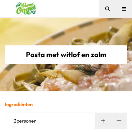
Zoeken
Me
Verse Oogst
Pasta met witlof en zalm
Ingrediënten
Persoon toe
Verw
2
personen