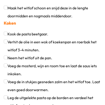
Maak het witlof schoon en snijd deze in de lengte
doormidden en nogmaals middendoor.
Koken
Klik om dit selectievakje aan te vinken
Kook de pasta beetgaar.
Klik om dit selectievakje aan te vinken
Verhit de olie in een wok of koekenpan en roerbak het
witlof 3-4 minuten.
Klik om dit selectievakje aan te vinken
Neem het witlof uit de pan.
Klik om dit selectievakje aan te vinken
Voeg de mosterd, wijn en room toe en laat de saus iets
inkoken.
Klik om dit selectievakje aan te vinken
Voeg de in stukjes gesneden zalm en het witlof toe. Laat
even goed doorwarmen.
Klik om dit selectievakje aan te vinken
Leg de uitgelekte pasta op de borden en verdeel het