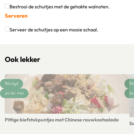
Klik om dit selectievakje aan te vinken
Bestrooi de schuitjes met de gehakte walnoten.
Serveren
Klik om dit selectievakje aan te vinken
Serveer de schuitjes op een mooie schaal.
Klik om dit selectievakje aan te vinken
Ook lekker
Recept
Re
20-30 min
30
Pittige biefstukpuntjes met Chinese rauwkostsalade
Sc
Lees meer over Pittige biefstukpuntjes met Chinese rauwkos
Le