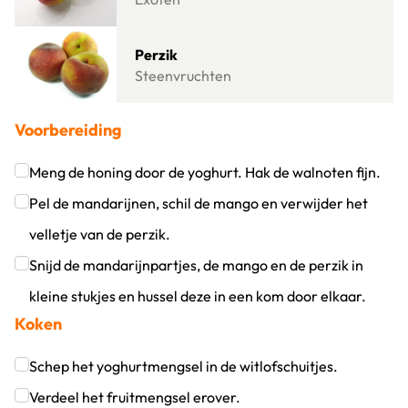
Lees meer over Perzik
Perzik
Steenvruchten
Voorbereiding
Meng de honing door de yoghurt. Hak de walnoten fijn.
Klik om dit selectievakje aan te vinken
Pel de mandarijnen, schil de mango en verwijder het
velletje van de perzik.
Klik om dit selectievakje aan te vinken
Snijd de mandarijnpartjes, de mango en de perzik in
kleine stukjes en hussel deze in een kom door elkaar.
Koken
Klik om dit selectievakje aan te vinken
Schep het yoghurtmengsel in de witlofschuitjes.
Klik om dit selectievakje aan te vinken
Verdeel het fruitmengsel erover.