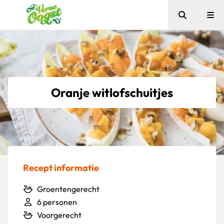
Zoeken
Me
Verse Oogst
Oranje witlofschuitjes
Recept informatie
Groentengerecht
6 personen
Voorgerecht