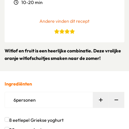
10-20 min
Andere vinden dit recept
Witlof en fruit is een heerlijke combinatie. Deze vrolijke
oranje witlofschuitjes smaken naar de zomer!
Ingrediënten
Persoon toe
Verw
6
personen
8
eetlepel
Griekse yoghurt