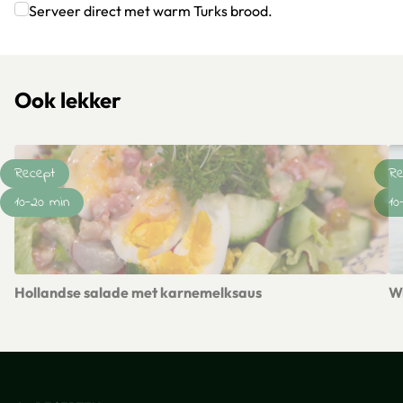
Serveer direct met warm Turks brood.
Klik om dit selectievakje aan te vinken
Ook lekker
Recept
Re
10-20 min
10
Hollandse salade met karnemelksaus
Wr
Lees meer over Hollandse salade met karnemelksaus
Le