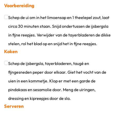
Voorbereiding
Schep de ui om in het limoensap en 1 theelepel zout, laat
circa 30 minuten staan. Snijd ondertussen de ijsbergsla
in fijne reepjes. Verwijder van de tayerbladeren de dikke
stelen, rol het blad op en snijd het in fijne reepjes.
Koken
Klik om dit selectievakje aan te vinken
Schep de ijsbergsla, tayerbladeren, taugé en
fijngesneden peper door elkaar. Giet het vocht van de
uien in een kommetje. Klop er met een garde de
pindakaas en sesamolie door. Meng de uiringen,
dressing en kipreepjes door de sla.
Serveren
Klik om dit selectievakje aan te vinken