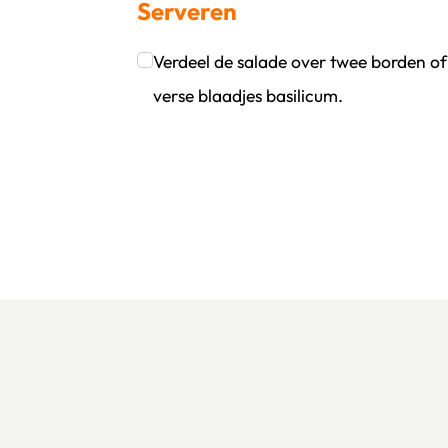
Serveren
Klik om dit selectievakje aan te vinken
Verdeel de salade over twee borden 
verse blaadjes basilicum.
Klik om dit selectievakje aan te vinken