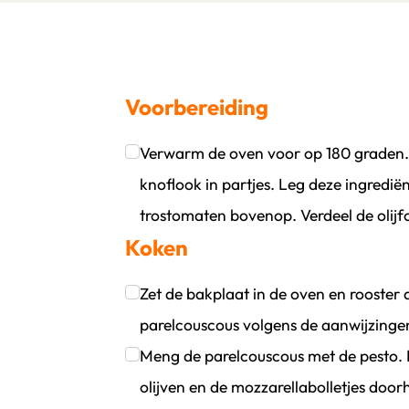
Voorbereiding
Verwarm de oven voor op 180 graden. S
oevoegen
wijder persoon
knoflook in partjes. Leg deze ingredië
trostomaten bovenop. Verdeel de olijf
Koken
Klik om dit selectievakje aan te vinken
Zet de bakplaat in de oven en rooste
parelcouscous volgens de aanwijzinge
Klik om dit selectievakje aan te vinken
Meng de parelcouscous met de pesto. R
olijven en de mozzarellabolletjes door