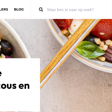
LERS
BLOG
Zoeken
e
ous en