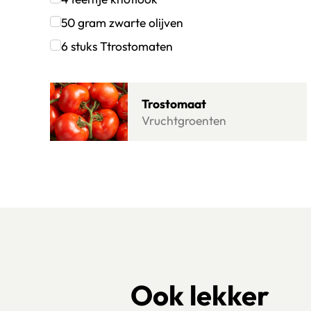
Klik om dit selectievakje aan te vinken
50
gram
zwarte olijven
Klik om dit selectievakje aan te vinken
6
stuks
Ttrostomaten
Klik om dit selectievakje aan te vinken
Lees meer over Trostomaat
Trostomaat
Vruchtgroenten
Ook lekker