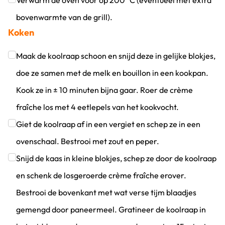
Verwarm de oven voor op 200 °C (eventueel met extra
bovenwarmte van de grill).
Koken
Klik om dit selectievakje aan te vinken
Maak de koolraap schoon en snijd deze in gelijke blokjes,
doe ze samen met de melk en bouillon in een kookpan.
Kook ze in ± 10 minuten bijna gaar. Roer de crème
fraîche los met 4 eetlepels van het kookvocht.
Klik om dit selectievakje aan te vinken
Giet de koolraap af in een vergiet en schep ze in een
ovenschaal. Bestrooi met zout en peper.
Klik om dit selectievakje aan te vinken
Snijd de kaas in kleine blokjes, schep ze door de koolraap
en schenk de losgeroerde crème fraîche erover.
Bestrooi de bovenkant met wat verse tijm blaadjes
gemengd door paneermeel. Gratineer de koolraap in