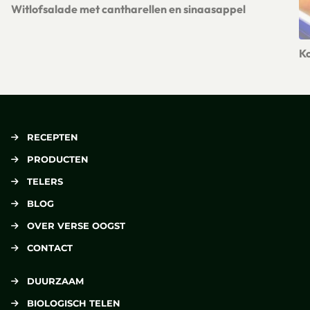
Witlofsalade met cantharellen en sinaasappel
Lees meer over Witlofsalade met cantharellen en sinaasapp
Ko
Le
RECEPTEN
PRODUCTEN
TELERS
BLOG
OVER VERSE OOGST
CONTACT
DUURZAAM
BIOLOGISCH TELEN