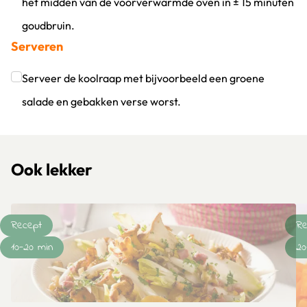
het midden van de voorverwarmde oven in ± 15 minuten
goudbruin.
Serveren
Klik om dit selectievakje aan te vinken
Serveer de koolraap met bijvoorbeeld een groene
salade en gebakken verse worst.
Klik om dit selectievakje aan te vinken
Ook lekker
Recept
Re
10-20 min
20