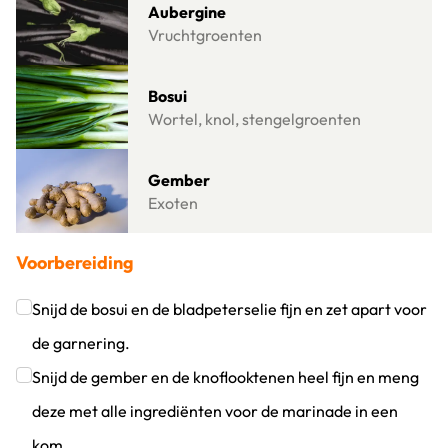
Aubergine
Vruchtgroenten
Lees meer over Bosui
Bosui
Wortel, knol, stengelgroenten
Lees meer over Gember
Gember
Exoten
Voorbereiding
Snijd de bosui en de bladpeterselie fijn en zet apart voor
de garnering.
Klik om dit selectievakje aan te vinken
Snijd de gember en de knoflooktenen heel fijn en meng
deze met alle ingrediënten voor de marinade in een
kom.