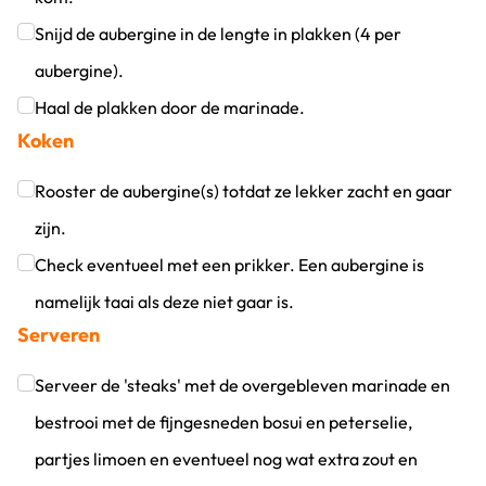
Klik om dit selectievakje aan te vinken
Snijd de aubergine in de lengte in plakken (4 per
aubergine).
Klik om dit selectievakje aan te vinken
Haal de plakken door de marinade.
Koken
Klik om dit selectievakje aan te vinken
Rooster de aubergine(s) totdat ze lekker zacht en gaar
zijn.
Klik om dit selectievakje aan te vinken
Check eventueel met een prikker. Een aubergine is
namelijk taai als deze niet gaar is.
Serveren
Klik om dit selectievakje aan te vinken
Serveer de 'steaks' met de overgebleven marinade en
bestrooi met de fijngesneden bosui en peterselie,
partjes limoen en eventueel nog wat extra zout en