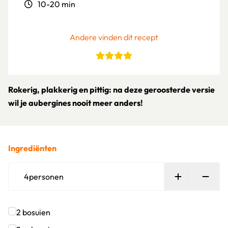
10-20 min
Andere vinden dit recept
Rokerig, plakkerig en pittig: na deze geroosterde versie
wil je aubergines nooit meer anders!
Ingrediënten
Persoon toe
Verw
4
personen
2
bosuien