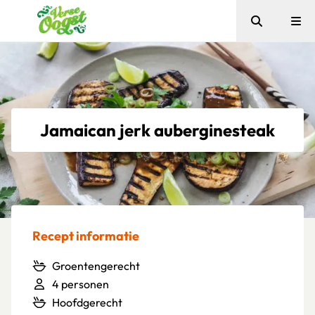
Zoeken
Me
Verse Oogst
Jamaican jerk auberginesteak
Recept informatie
Groentengerecht
4 personen
Hoofdgerecht