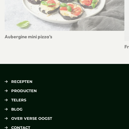
Aubergine mini pizza’s
Lees meer over Aubergine mini pizza’s
Fr
Le
RECEPTEN
PRODUCTEN
TELERS
BLOG
OVER VERSE OOGST
CONTACT