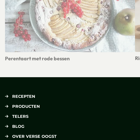
Ri
Perentaart met rode bessen
Le
Lees meer over Perentaart met rode bessen
RECEPTEN
PRODUCTEN
TELERS
BLOG
OVER VERSE OOGST