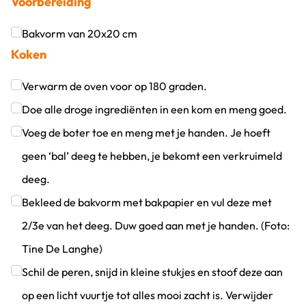
Voorbereiding
Bakvorm van 20x20 cm
Koken
Klik om dit selectievakje aan te vinken
Verwarm de oven voor op 180 graden.
Klik om dit selectievakje aan te vinken
Doe alle droge ingrediënten in een kom en meng goed.
Klik om dit selectievakje aan te vinken
Voeg de boter toe en meng met je handen. Je hoeft
geen ‘bal’ deeg te hebben, je bekomt een verkruimeld
deeg.
Klik om dit selectievakje aan te vinken
Bekleed de bakvorm met bakpapier en vul deze met
2/3e van het deeg. Duw goed aan met je handen. (Foto:
Tine De Langhe)
Klik om dit selectievakje aan te vinken
Schil de peren, snijd in kleine stukjes en stoof deze aan
op een licht vuurtje tot alles mooi zacht is. Verwijder