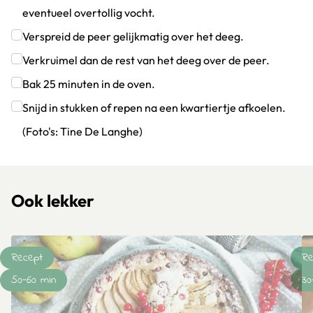
eventueel overtollig vocht.
Klik om dit selectievakje aan te vinken
Verspreid de peer gelijkmatig over het deeg.
Klik om dit selectievakje aan te vinken
Verkruimel dan de rest van het deeg over de peer.
Klik om dit selectievakje aan te vinken
Bak 25 minuten in de oven.
Klik om dit selectievakje aan te vinken
Snijd in stukken of repen na een kwartiertje afkoelen.
(Foto's: Tine De Langhe)
Klik om dit selectievakje aan te vinken
Ook lekker
Recept
Re
50-60 min
30