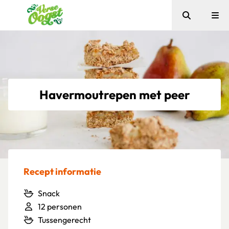
Zoeken
Me
Verse Oogst
Havermoutrepen met peer
Recept informatie
Snack
12 personen
Tussengerecht