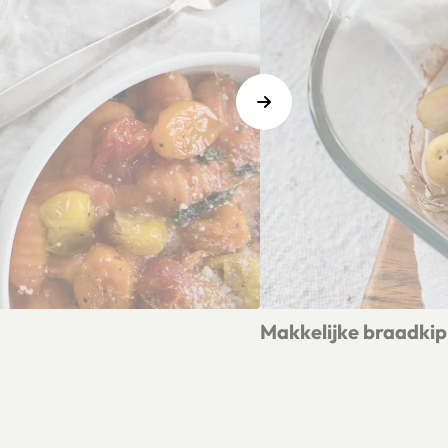
Makkelijke braadkip 
Lees meer over Makkelijke