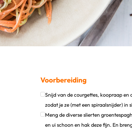
Voorbereiding
Snijd van de courgettes, koopraap en d
oevoegen
wijder persoon
zodat je ze (met een spiraalsnijder) in s
Klik om dit selectievakje aan te vinken
Meng de diverse slierten groentespagh
en ui schoon en hak deze fijn. En bre