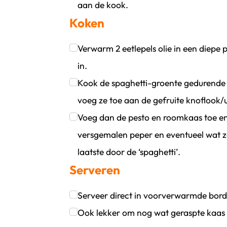
aan de kook.
Koken
Klik om dit selectievakje aan te vinken
Verwarm 2 eetlepels olie in een diepe p
in.
Klik om dit selectievakje aan te vinken
Kook de spaghetti-groente gedurende 4
voeg ze toe aan de gefruite knoflook/u
Klik om dit selectievakje aan te vinken
Voeg dan de pesto en roomkaas toe e
versgemalen peper en eventueel wat zo
laatste door de ‘spaghetti’.
Serveren
Klik om dit selectievakje aan te vinken
Serveer direct in voorverwarmde bord
Klik om dit selectievakje aan te vinken
Ook lekker om nog wat geraspte kaas t