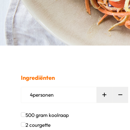
Ingrediënten
Persoon t
Ver
4
personen
500
gram
koolraap
Klik om dit selectievakje aan te vinken
2
courgette