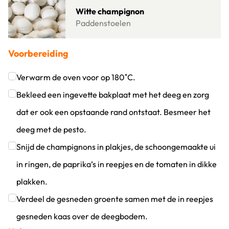
Lees meer over Witte champignon
Witte champignon
Paddenstoelen
Voorbereiding
Verwarm de oven voor op 180˚C.
Klik om dit selectievakje aan te vinken
Bekleed een ingevette bakplaat met het deeg en zorg
dat er ook een opstaande rand ontstaat. Besmeer het
deeg met de pesto.
Klik om dit selectievakje aan te vinken
Snijd de champignons in plakjes, de schoongemaakte ui
in ringen, de paprika’s in reepjes en de tomaten in dikke
plakken.
Klik om dit selectievakje aan te vinken
Verdeel de gesneden groente samen met de in reepjes
gesneden kaas over de deegbodem.