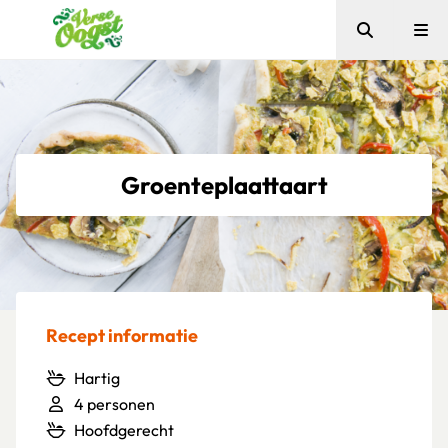
Zoeken
Me
Verse Oogst
Groenteplaattaart
Recept informatie
Hartig
4 personen
Hoofdgerecht