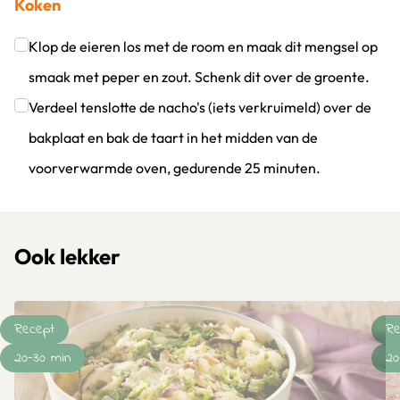
Koken
Klik om dit selectievakje aan te vinken
Klop de eieren los met de room en maak dit mengsel op
smaak met peper en zout. Schenk dit over de groente.
Klik om dit selectievakje aan te vinken
Verdeel tenslotte de nacho's (iets verkruimeld) over de
bakplaat en bak de taart in het midden van de
voorverwarmde oven, gedurende 25 minuten.
Klik om dit selectievakje aan te vinken
Ook lekker
Recept
Re
20-30 min
20