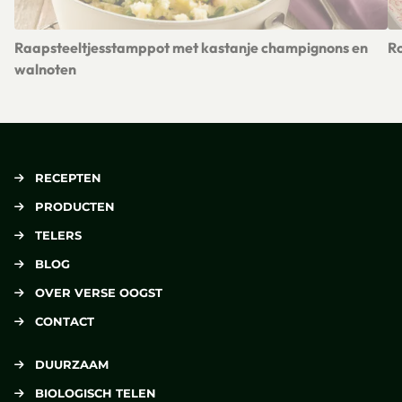
Raapsteeltjesstamppot met kastanje champignons en
Ro
Le
walnoten
Lees meer over Raapsteeltjesstamppot met kastanje champ
RECEPTEN
PRODUCTEN
TELERS
BLOG
OVER VERSE OOGST
CONTACT
DUURZAAM
BIOLOGISCH TELEN