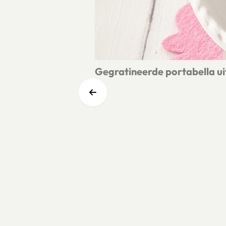
Gegratineerde portabella ui
Lees meer over Gegratineerde portab