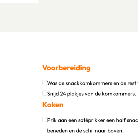
Voorbereiding
Was de snackkomkommers en de rest van
oevoegen
wijder persoon
Klik om dit selectievakje aan te vinken
Snijd 24 plakjes van de komkommers. 
Koken
Klik om dit selectievakje aan te vinken
Prik aan een satéprikker een half sn
beneden en de schil naar boven.