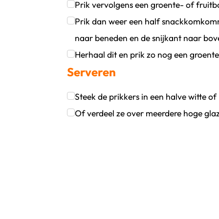
Klik om dit selectievakje aan te vinken
Prik vervolgens een groente- of fruitbo
Klik om dit selectievakje aan te vinken
Prik dan weer een half snackkomkommer
naar beneden en de snijkant naar bov
Klik om dit selectievakje aan te vinken
Herhaal dit en prik zo nog een groente
Serveren
Klik om dit selectievakje aan te vinken
Steek de prikkers in een halve witte of
Klik om dit selectievakje aan te vinken
Of verdeel ze over meerdere hoge gla
Klik om dit selectievakje aan te vinken