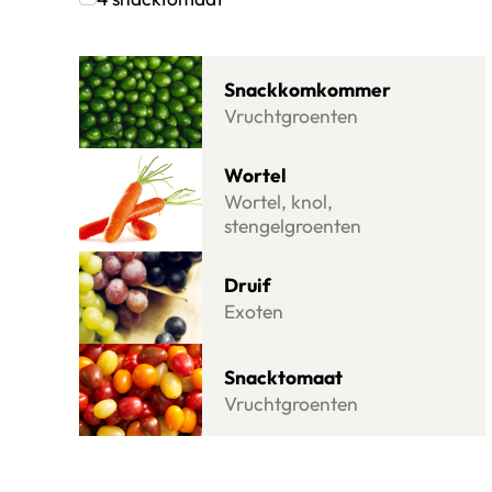
Klik om dit selectievakje aan te vinken
Lees meer over Snackkomkommer
Snackkomkommer
Vruchtgroenten
Lees meer over Wortel
Wortel
Wortel, knol,
stengelgroenten
Lees meer over Druif
Druif
Exoten
Lees meer over Snacktomaat
Snacktomaat
Vruchtgroenten