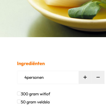
Ingrediënten
Persoon t
Ver
4
personen
300
gram
witlof
Klik om dit selectievakje aan te vinken
50
gram
veldsla