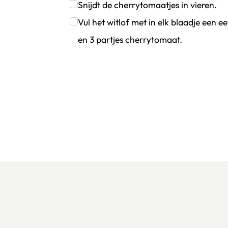
Klik om dit selectievakje aan te vinken
Snijdt de cherrytomaatjes in vieren.
Klik om dit selectievakje aan te vinken
Vul het witlof met in elk blaadje een e
en 3 partjes cherrytomaat.
Klik om dit selectievakje aan te vinken