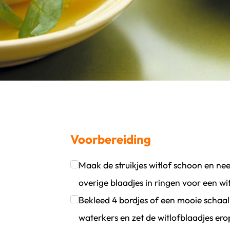
Voorbereiding
Maak de struikjes witlof schoon en nee
oevoegen
wijder persoon
overige blaadjes in ringen voor een wi
Klik om dit selectievakje aan te vinken
Bekleed 4 bordjes of een mooie schaa
waterkers en zet de witlofblaadjes ero