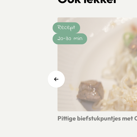
Recept
20-30 min
Pittige biefstukpuntjes met
Lees meer over Pittige biefstukpunt