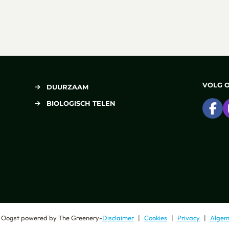
VOLG 
DUURZAAM
BIOLOGISCH TELEN
Ga
 Oogst
powered by
The Greenery
-
Disclaimer
Cookies
Privacy
Algem