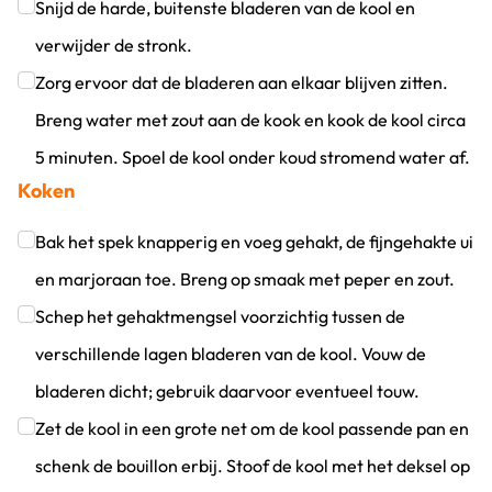
Snijd de harde, buitenste bladeren van de kool en
verwijder de stronk.
Klik om dit selectievakje aan te vinken
Zorg ervoor dat de bladeren aan elkaar blijven zitten.
Breng water met zout aan de kook en kook de kool circa
5 minuten. Spoel de kool onder koud stromend water af.
Koken
Klik om dit selectievakje aan te vinken
Bak het spek knapperig en voeg gehakt, de fijngehakte ui
en marjoraan toe. Breng op smaak met peper en zout.
Klik om dit selectievakje aan te vinken
Schep het gehaktmengsel voorzichtig tussen de
verschillende lagen bladeren van de kool. Vouw de
bladeren dicht; gebruik daarvoor eventueel touw.
Klik om dit selectievakje aan te vinken
Zet de kool in een grote net om de kool passende pan en
schenk de bouillon erbij. Stoof de kool met het deksel op