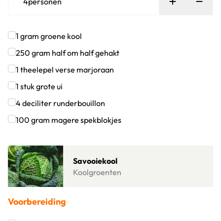
Persoon toe
Verw
4
personen
1
gram
groene kool
Klik om dit selectievakje aan te vinken
250
gram
half om half gehakt
Klik om dit selectievakje aan te vinken
1
theelepel
verse marjoraan
Klik om dit selectievakje aan te vinken
1
stuk
grote ui
Klik om dit selectievakje aan te vinken
4
deciliter
runderbouillon
Klik om dit selectievakje aan te vinken
100
gram
magere spekblokjes
Klik om dit selectievakje aan te vinken
Lees meer over Savooiekool
Savooiekool
Koolgroenten
Voorbereiding