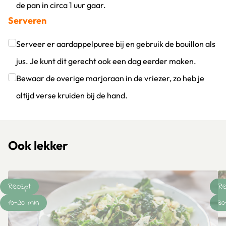
de pan in circa 1 uur gaar.
Serveren
Klik om dit selectievakje aan te vinken
Serveer er aardappelpuree bij en gebruik de bouillon als
jus. Je kunt dit gerecht ook een dag eerder maken.
Klik om dit selectievakje aan te vinken
Bewaar de overige marjoraan in de vriezer, zo heb je
altijd verse kruiden bij de hand.
Klik om dit selectievakje aan te vinken
Ook lekker
Recept
Re
10-20 min
30