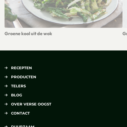
Groene kool uit de wok
G
Lees meer over Groene kool uit de wok
Le
RECEPTEN
PRODUCTEN
TELERS
BLOG
OVER VERSE OOGST
CONTACT
DUURZAAM