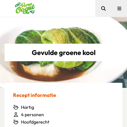
Zoeken
Me
Verse Oogst
Gevulde groene kool
Recept informatie
Hartig
4 personen
Hoofdgerecht