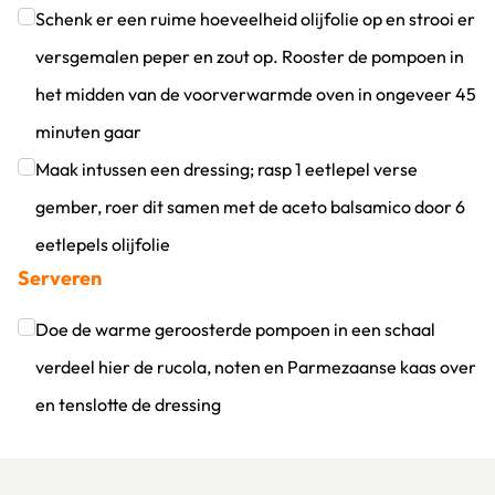
Schenk er een ruime hoeveelheid olijfolie op en strooi er
versgemalen peper en zout op. Rooster de pompoen in
het midden van de voorverwarmde oven in ongeveer 45
minuten gaar
Klik om dit selectievakje aan te vinken
Maak intussen een dressing; rasp 1 eetlepel verse
gember, roer dit samen met de aceto balsamico door 6
eetlepels olijfolie
Serveren
Klik om dit selectievakje aan te vinken
Doe de warme geroosterde pompoen in een schaal
verdeel hier de rucola, noten en Parmezaanse kaas over
en tenslotte de dressing
Klik om dit selectievakje aan te vinken