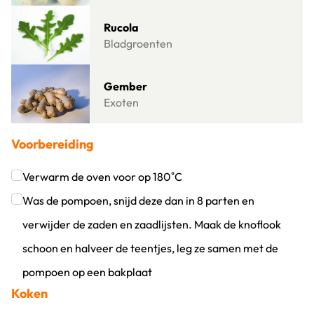
Lees meer over Rucola
Rucola
Bladgroenten
Lees meer over Gember
Gember
Exoten
Voorbereiding
Verwarm de oven voor op 180˚C
Klik om dit selectievakje aan te vinken
Was de pompoen, snijd deze dan in 8 parten en
verwijder de zaden en zaadlijsten. Maak de knoflook
schoon en halveer de teentjes, leg ze samen met de
pompoen op een bakplaat
Koken
Klik om dit selectievakje aan te vinken