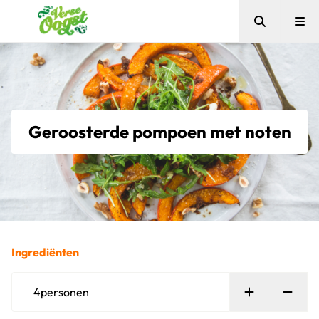
Zoeken
Me
Verse Oogst
Geroosterde pompoen met noten
Ingrediënten
Persoon toe
Verw
4
personen