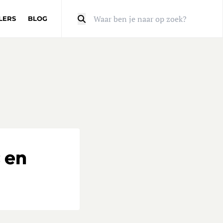
LERS
BLOG
Zoeken
 en