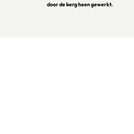
door de berg heen gewerkt.
oevoegen
wijder persoon