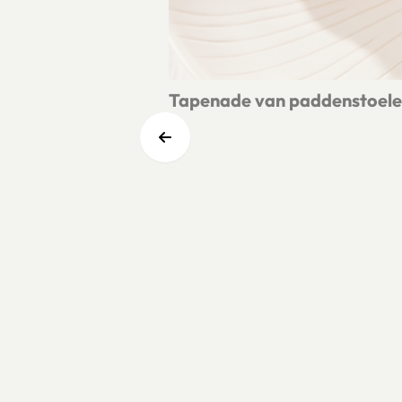
Tapenade van paddenstoelen,
Lees meer over Tapenade van padden