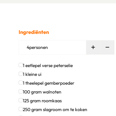
Ingrediënten
Persoon t
Ver
4
personen
1
eetlepel
verse peterselie
Klik om dit selectievakje aan te vinken
1
kleine ui
Klik om dit selectievakje aan te vinken
1
theelepel
gemberpoeder
Klik om dit selectievakje aan te vinken
100
gram
walnoten
Klik om dit selectievakje aan te vinken
125
gram
roomkaas
Klik om dit selectievakje aan te vinken
250
gram
slagroom om te koken