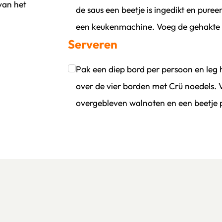
van het
de saus een beetje is ingedikt en pureer tot een gladde saus met een staafmixer of in
een keukenmachine. Voeg de gehakte 
Serveren
Klik om dit selectievakje aan te vinken
Pak een diep bord per persoon en leg h
over de vier borden met Crü noedels. V
overgebleven walnoten en een beetje p
Klik om dit selectievakje aan te vinken