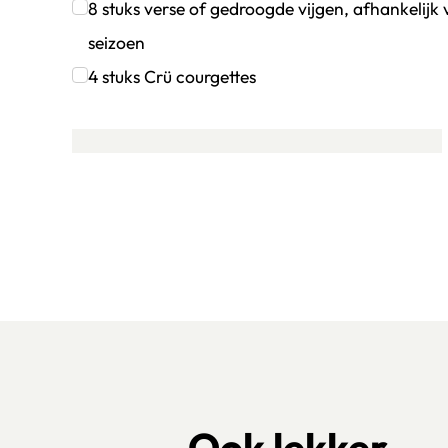
Klik om dit selectievakje aan te vinken
8
stuks
verse of gedroogde vijgen, afhankelijk 
seizoen
Klik om dit selectievakje aan te vinken
4
stuks
Crü courgettes
Klik om dit selectievakje aan te vinken
Ook lekker