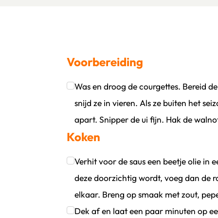
Voorbereiding
Was en droog de courgettes. Bereid de noedels m
oevoegen
wijder persoon
snijd ze in vieren. Als ze buiten het se
apart. Snipper de ui fijn. Hak de walnot
Koken
Klik om dit selectievakje aan te vinken
Verhit voor de saus een beetje olie in 
deze doorzichtig wordt, voeg dan de 
elkaar. Breng op smaak met zout, pep
Klik om dit selectievakje aan te vinken
Dek af en laat een paar minuten op ee