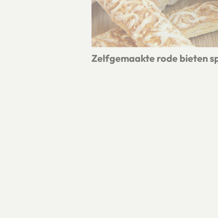
Zelfgemaakte rode bieten s
Lees meer over Zelfgemaakte rode b
RECEPTEN
PRODUCTEN
TELERS