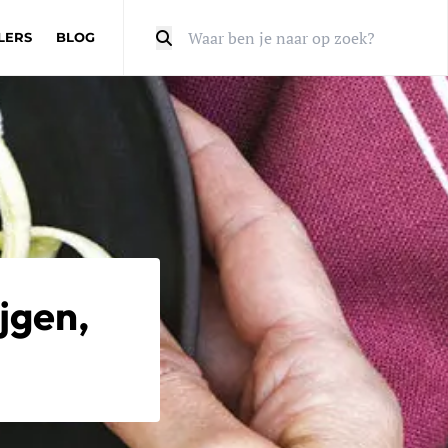
LERS
BLOG
Zoeken
jgen,