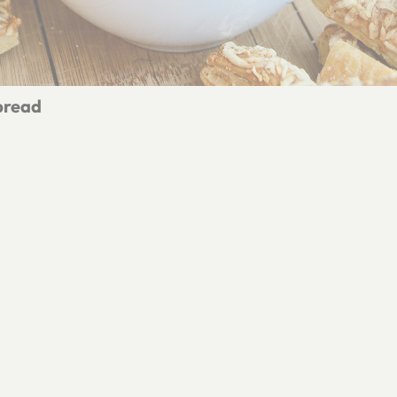
pread
ieten spread
DELEN
Deel op Facebook
Deel via e-mail
Deel op Pinterest
Deel op X
VOLG 
DUURZAAM
BIOLOGISCH TELEN
Ga