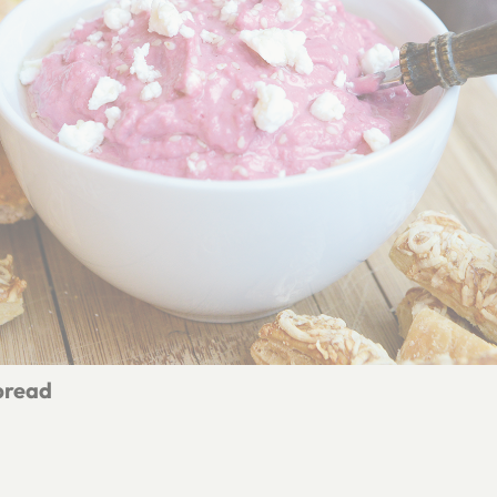
pread
ieten spread