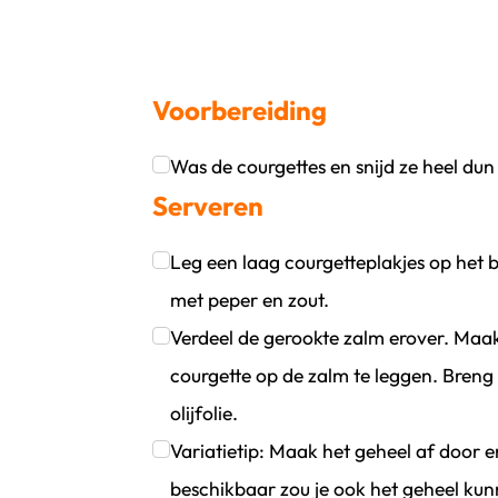
Voorbereiding
Was de courgettes en snijd ze heel du
oevoegen
wijder persoon
Serveren
Klik om dit selectievakje aan te vinken
Leg een laag courgetteplakjes op het 
met peper en zout.
Klik om dit selectievakje aan te vinken
Verdeel de gerookte zalm erover. Maak
courgette op de zalm te leggen. Bren
olijfolie.
Klik om dit selectievakje aan te vinken
Variatietip: Maak het geheel af door e
beschikbaar zou je ook het geheel ku