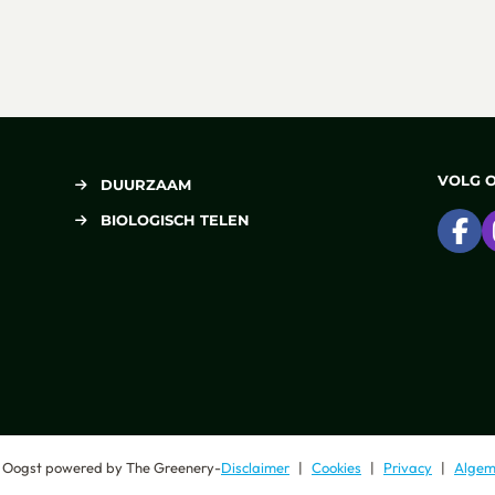
VOLG 
DUURZAAM
BIOLOGISCH TELEN
Ga
 Oogst
powered by
The Greenery
-
Disclaimer
Cookies
Privacy
Algem