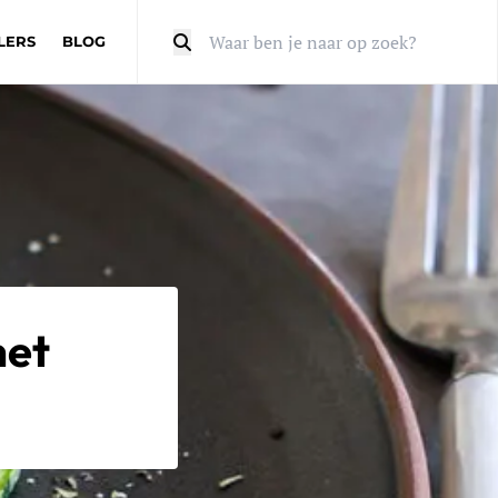
LERS
BLOG
Zoeken
met