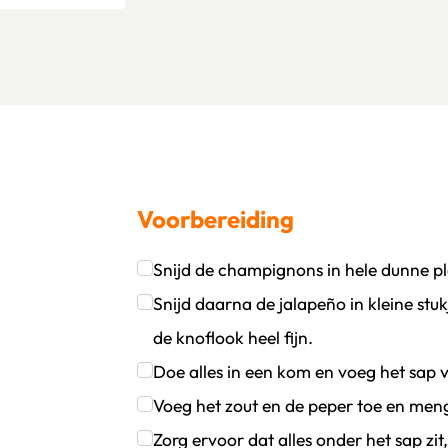
Voorbereiding
Snijd de champignons in hele dunne pl
oevoegen
wijder persoon
Klik om dit selectievakje aan te vinken
Snijd daarna de jalapeño in kleine stuk
de knoflook heel fijn.
Klik om dit selectievakje aan te vinken
Doe alles in een kom en voeg het sap v
Klik om dit selectievakje aan te vinken
Voeg het zout en de peper toe en men
Klik om dit selectievakje aan te vinken
Zorg ervoor dat alles onder het sap zit,