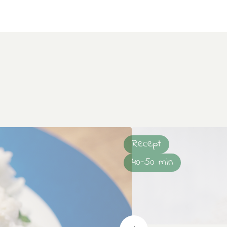
Recept
40-50 min