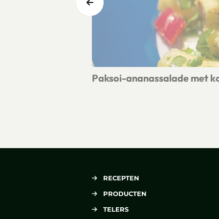
Paksoi-ananassalade met ko
Lees meer over Paksoi-ananassalade
RECEPTEN
PRODUCTEN
TELERS