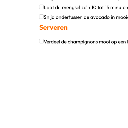
Klik om dit selectievakje aan te vinken
Laat dit mengsel zo'n 10 tot 15 minute
Klik om dit selectievakje aan te vinken
Snijd ondertussen de avocado in mooie 
Serveren
Klik om dit selectievakje aan te vinken
Verdeel de champignons mooi op een b
Klik om dit selectievakje aan te vinken