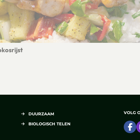
kosrijst
 met kokosrijst
VOLG 
DUURZAAM
BIOLOGISCH TELEN
Ga