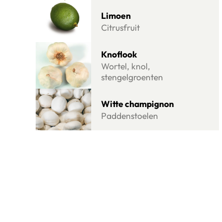
Lees meer over Limoen
Limoen
Citrusfruit
Lees meer over Knoflook
Knoflook
Wortel, knol,
stengelgroenten
Lees meer over Witte champignon
Witte champignon
Paddenstoelen