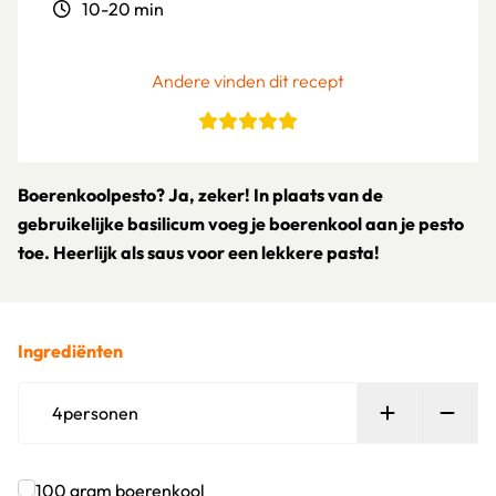
10-20 min
Andere vinden dit recept
Boerenkoolpesto? Ja, zeker! In plaats van de
gebruikelijke basilicum voeg je boerenkool aan je pesto
toe. Heerlijk als saus voor een lekkere pasta!
Ingrediënten
Persoon toe
Verw
4
personen
100
gram
boerenkool