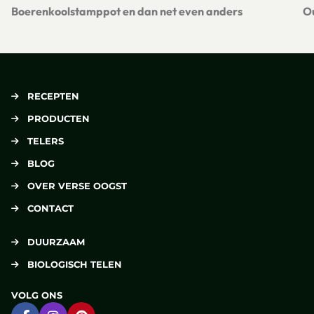
Boerenkoolstamppot en dan net even anders
O
Lees meer over Boerenkoolstamppot en dan net even ander
Le
RECEPTEN
PRODUCTEN
TELERS
BLOG
OVER VERSE OOGST
CONTACT
DUURZAAM
BIOLOGISCH TELEN
VOLG ONS