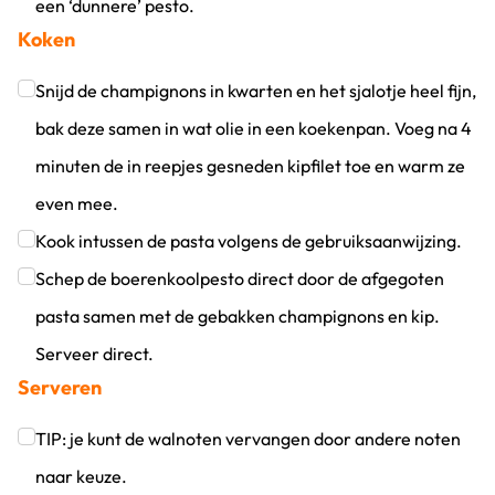
een ‘dunnere’ pesto.
Koken
Klik om dit selectievakje aan te vinken
Snijd de champignons in kwarten en het sjalotje heel fijn,
bak deze samen in wat olie in een koekenpan. Voeg na 4
minuten de in reepjes gesneden kipfilet toe en warm ze
even mee.
Klik om dit selectievakje aan te vinken
Kook intussen de pasta volgens de gebruiksaanwijzing.
Klik om dit selectievakje aan te vinken
Schep de boerenkoolpesto direct door de afgegoten
pasta samen met de gebakken champignons en kip.
Serveer direct.
Serveren
Klik om dit selectievakje aan te vinken
TIP: je kunt de walnoten vervangen door andere noten
naar keuze.