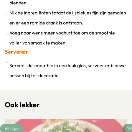
blender
Klik om dit selectievakje aan te vinken
Mix de ingrediënten totdat de ijsblokjes fijn zijn gemalen
en er een romige drank is ontstaan.
Klik om dit selectievakje aan te vinken
Voeg naar wens meer yoghurt toe om de smoothie
voller van smaak te maken.
Serveren
Klik om dit selectievakje aan te vinken
Serveer de smoothie in een leuk glas, serveer er blauwe
bessen bij ter decoratie.
Klik om dit selectievakje aan te vinken
Ook lekker
Recept
Re