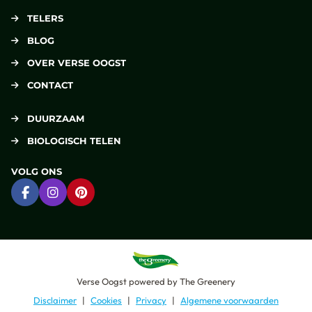
TELERS
BLOG
OVER VERSE OOGST
CONTACT
DUURZAAM
BIOLOGISCH TELEN
VOLG ONS
Ga naar Facebook
Ga naar Instagram
Ga naar Pinterest
Verse Oogst
powered by
The Greenery
Disclaimer
Cookies
Privacy
Algemene voorwaarden