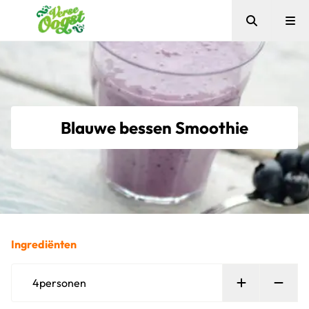
Zoeken
Me
Verse Oogst
Blauwe bessen Smoothie
Ingrediënten
Persoon toe
Verw
4
personen