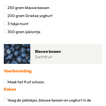
250
gram
blauwe bessen
Klik om dit selectievakje aan te vinken
200
gram
Griekse yoghurt
Klik om dit selectievakje aan te vinken
3
takje
munt
Klik om dit selectievakje aan te vinken
300
gram
ijsklontje
Klik om dit selectievakje aan te vinken
Lees meer over Blauwe bessen
Blauwe bessen
Zachtfruit
Voorbereiding
Maak het fruit schoon.
Koken
Klik om dit selectievakje aan te vinken
Voeg de ijsblokjes, blauwe bessen en yoghurt in de