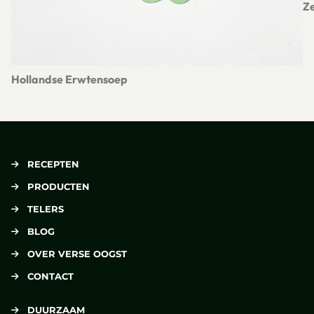
Z
Le
Hollandse Erwtensoep
Lees meer over Hollandse Erwtensoep
RECEPTEN
PRODUCTEN
TELERS
BLOG
OVER VERSE OOGST
CONTACT
DUURZAAM