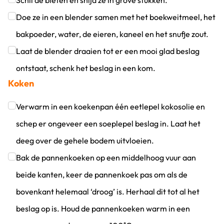
Schil de bieten en snijd ze in grove stukken.
Klik om dit selectievakje aan te vinken
Doe ze in een blender samen met het boekweitmeel, het
bakpoeder, water, de eieren, kaneel en het snufje zout.
Klik om dit selectievakje aan te vinken
Laat de blender draaien tot er een mooi glad beslag
ontstaat, schenk het beslag in een kom.
Koken
Klik om dit selectievakje aan te vinken
Verwarm in een koekenpan één eetlepel kokosolie en
schep er ongeveer een soeplepel beslag in. Laat het
deeg over de gehele bodem uitvloeien.
Klik om dit selectievakje aan te vinken
Bak de pannenkoeken op een middelhoog vuur aan
beide kanten, keer de pannenkoek pas om als de
bovenkant helemaal ‘droog’ is. Herhaal dit tot al het
beslag op is. Houd de pannenkoeken warm in een