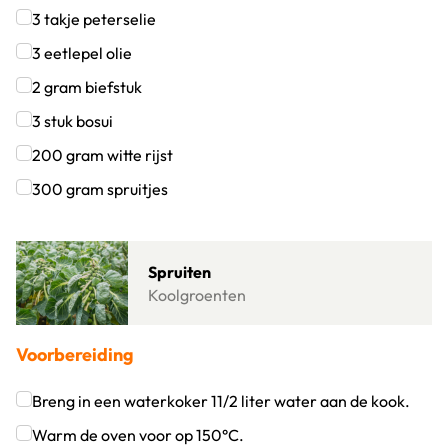
Klik om dit selectievakje aan te vinken
3
takje
peterselie
Klik om dit selectievakje aan te vinken
3
eetlepel
olie
Klik om dit selectievakje aan te vinken
2
gram
biefstuk
Klik om dit selectievakje aan te vinken
3
stuk
bosui
Klik om dit selectievakje aan te vinken
200
gram
witte rijst
Klik om dit selectievakje aan te vinken
300
gram
spruitjes
Klik om dit selectievakje aan te vinken
Lees meer over Spruiten
Spruiten
Koolgroenten
Voorbereiding
Breng in een waterkoker 11/2 liter water aan de kook.
Klik om dit selectievakje aan te vinken
Warm de oven voor op 150°C.