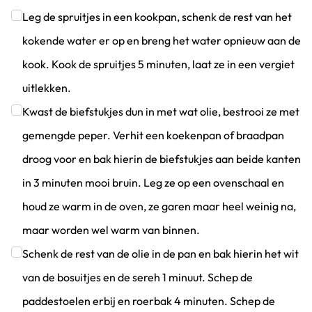
Klik om dit selectievakje aan te vinken
Leg de spruitjes in een kookpan, schenk de rest van het
kokende water er op en breng het water opnieuw aan de
kook. Kook de spruitjes 5 minuten, laat ze in een vergiet
uitlekken.
Klik om dit selectievakje aan te vinken
Kwast de biefstukjes dun in met wat olie, bestrooi ze met
gemengde peper. Verhit een koekenpan of braadpan
droog voor en bak hierin de biefstukjes aan beide kanten
in 3 minuten mooi bruin. Leg ze op een ovenschaal en
houd ze warm in de oven, ze garen maar heel weinig na,
maar worden wel warm van binnen.
Klik om dit selectievakje aan te vinken
Schenk de rest van de olie in de pan en bak hierin het wit
van de bosuitjes en de sereh 1 minuut. Schep de
paddestoelen erbij en roerbak 4 minuten. Schep de