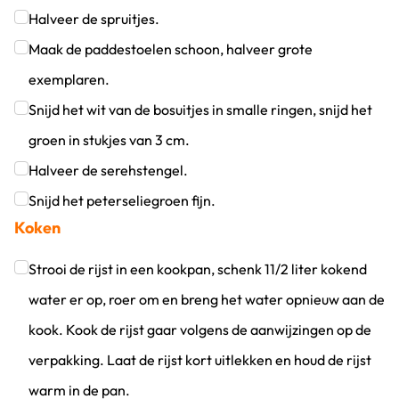
Klik om dit selectievakje aan te vinken
Halveer de spruitjes.
Klik om dit selectievakje aan te vinken
Maak de paddestoelen schoon, halveer grote
exemplaren.
Klik om dit selectievakje aan te vinken
Snijd het wit van de bosuitjes in smalle ringen, snijd het
groen in stukjes van 3 cm.
Klik om dit selectievakje aan te vinken
Halveer de serehstengel.
Klik om dit selectievakje aan te vinken
Snijd het peterseliegroen fijn.
Koken
Klik om dit selectievakje aan te vinken
Strooi de rijst in een kookpan, schenk 11/2 liter kokend
water er op, roer om en breng het water opnieuw aan de
kook. Kook de rijst gaar volgens de aanwijzingen op de
verpakking. Laat de rijst kort uitlekken en houd de rijst
warm in de pan.