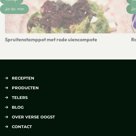
20-30 min
20
Spruitenstamppot met rode uiencompote
Ro
Lees meer over Spruitenstamppot met rode uiencompote
Le
RECEPTEN
PRODUCTEN
TELERS
BLOG
OVER VERSE OOGST
CONTACT