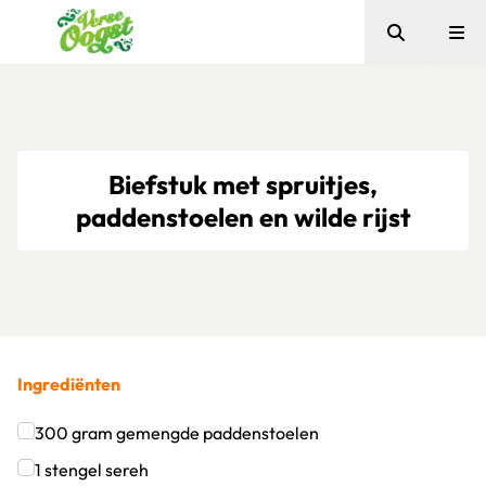
Zoeken
Me
Verse Oogst
Biefstuk met spruitjes,
paddenstoelen en wilde rijst
Ingrediënten
300
gram
gemengde paddenstoelen
Klik om dit selectievakje aan te vinken
1
stengel
sereh