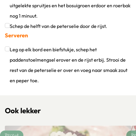
uitgelekte spruitjes en het bosuigroen erdoor en roerbak
nog 1 minuut.
Klik om dit selectievakje aan te vinken
Schep de helft van de peterselie door de rijst.
Serveren
Klik om dit selectievakje aan te vinken
Leg op elk bord een biefstukje, schep het
paddenstoelmengsel erover en de rijst erbij. Strooi de
rest van de peterselie er over en voeg naar smaak zout
en peper toe.
Klik om dit selectievakje aan te vinken
Ook lekker
Recept
Re