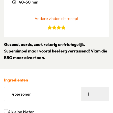
40-50 min
Andere vinden dit recept
Gezond, aards, zoet, rokerig en fris tegelijk.
Supersimpel maar vooral heel erg verrassend! Vlam die
BBQ maar alvast aan.
Ingrediënten
Persoon toe
Verw
4
personen
4
kleine bieten