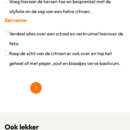
Klik om dit selectievakje aan te vinken
Voeg hieraan de kersen toe en besprenkel met de
olijfolie en de sap van een halve citroen.
Serveren
Klik om dit selectievakje aan te vinken
Verdeel alles over een schaal en verkruimel hierover de
feta.
Klik om dit selectievakje aan te vinken
Rasp de schil van de citroen er ook over en top het
geheel af met peper, zout en blaadjes verse basilicum.
Klik om dit selectievakje aan te vinken
Alles over grillgroentes
Ook lekker