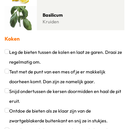
Lees meer over Basilicum
Basilicum
Kruiden
Koken
Leg de bieten tussen de kolen en laat ze garen. Draai ze
regelmatig om.
Klik om dit selectievakje aan te vinken
Test met de punt van een mes of je er makkelijk
doorheen komt. Dan zijn ze namelijk gaar.
Klik om dit selectievakje aan te vinken
Snijd ondertussen de kersen doormidden en haal de pit
eruit.
Klik om dit selectievakje aan te vinken
Ontdoe de bieten als ze klaar zijn van de
zwartgeblakerde buitenkant en snij ze in stukjes.