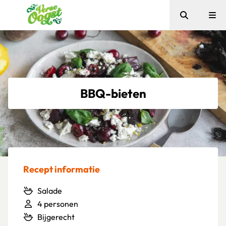
Zoeken
Me
Verse Oogst
BBQ-bieten
Recept informatie
Salade
4 personen
Bijgerecht