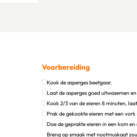
Voorbereiding
Kook de asperges beetgaar.
oevoegen
wijder persoon
Klik om dit selectievakje aan te vinken
Laat de asperges goed uitwasemen en
Klik om dit selectievakje aan te vinken
Kook 2/3 van de eieren 8 minuten, laat
Klik om dit selectievakje aan te vinken
Prak de gekookte eieren met een vork en
Klik om dit selectievakje aan te vinken
Doe de geprakte eieren in een kom en 
Breng op smaak met nootmuskaat zout