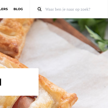
LERS
BLOG
Zoeken
l