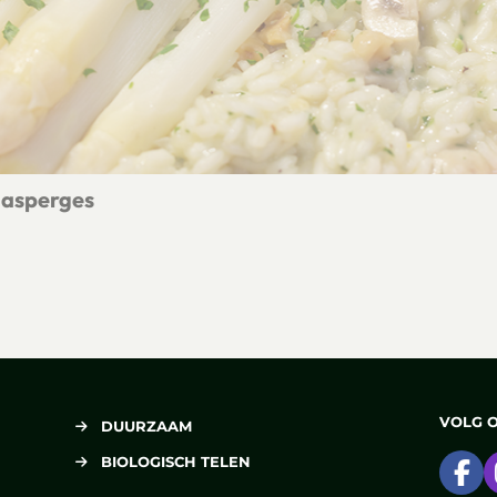
 asperges
et witte asperges
VOLG 
DUURZAAM
BIOLOGISCH TELEN
Ga