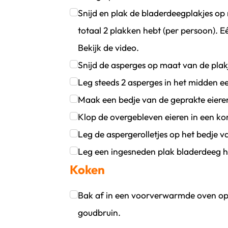
Klik om dit selectievakje aan te vinken
Snijd en plak de bladerdeegplakjes op 
totaal 2 plakken hebt (per persoon). E
Bekijk de video.
Klik om dit selectievakje aan te vinken
Snijd de asperges op maat van de plakjes
Klik om dit selectievakje aan te vinken
Leg steeds 2 asperges in het midden e
Klik om dit selectievakje aan te vinken
Maak een bedje van de geprakte eiere
Klik om dit selectievakje aan te vinken
Klop de overgebleven eieren in een k
Klik om dit selectievakje aan te vinken
Leg de aspergerolletjes op het bedje va
Klik om dit selectievakje aan te vinken
Leg een ingesneden plak bladerdeeg hie
Koken
Klik om dit selectievakje aan te vinken
Bak af in een voorverwarmde oven op 
goudbruin.