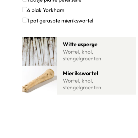
Klik om dit selectievakje aan te vinken
6
plak
Yorkham
Klik om dit selectievakje aan te vinken
1
pot
geraspte mierikswortel
Klik om dit selectievakje aan te vinken
Lees meer over Witte asperge
Witte asperge
Wortel, knol,
stengelgroenten
Lees meer over Mierikswortel
Mierikswortel
Wortel, knol,
stengelgroenten