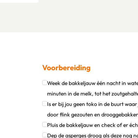
Voorbereiding
Week de bakkeljauw één nacht in wate
oevoegen
wijder persoon
minuten in de melk, tot het zoutgehalt
Klik om dit selectievakje aan te vinken
Is er bij jou geen toko in de buurt wa
door flink gezouten en drooggebakken
Klik om dit selectievakje aan te vinken
Pluis de bakkeljauw en check of er éch
Klik om dit selectievakje aan te vinken
Dep de asperges droog als deze nog nat 