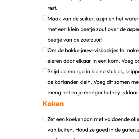
rest.
Klik om dit selectievakje aan te vinken
Maak van de suiker, azijn en het water
met een klein beetje zout over de aspe
beetje van de zoetzuur!
Klik om dit selectievakje aan te vinken
Om de bakkeljauw-viskoekjes te make
eieren door elkaar in een kom. Voeg o
Klik om dit selectievakje aan te vinken
Snijd de mango in kleine stukjes, sn
de koriander klein. Voeg dit samen me
meng het en je mangochutney is klaar
Koken
Klik om dit selectievakje aan te vinken
Zet een koekenpan met voldoende olie
van buiten. Houd ze goed in de gaten 