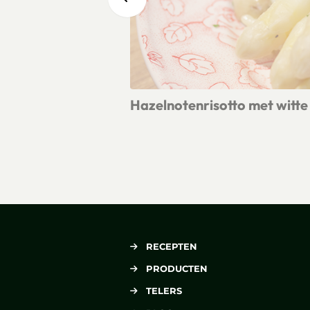
Hazelnotenrisotto met witte
Lees meer over Hazelnotenrisotto m
RECEPTEN
PRODUCTEN
TELERS