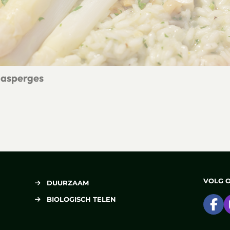
 asperges
et witte asperges
VOLG 
DUURZAAM
BIOLOGISCH TELEN
Ga