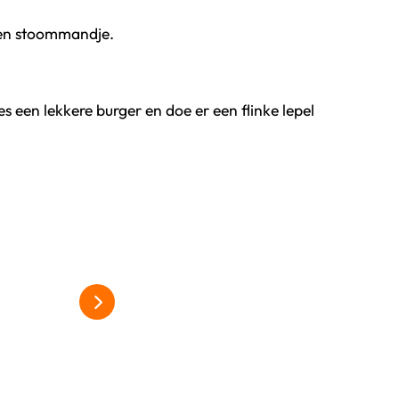
een stoommandje.
 een lekkere burger en doe er een flinke lepel
alles over asperges