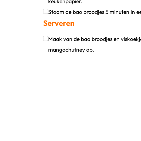
keukenpapier.
Klik om dit selectievakje aan te vinken
Stoom de bao broodjes 5 minuten in 
Serveren
Klik om dit selectievakje aan te vinken
Maak van de bao broodjes en viskoekjes
mangochutney op.
Klik om dit selectievakje aan te vinken