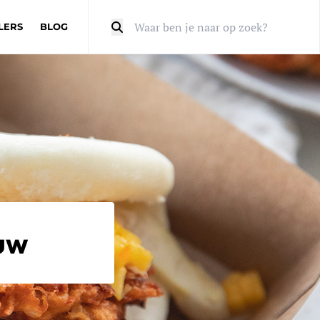
LERS
BLOG
Zoeken
uw