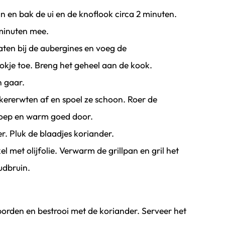
an en bak de ui en de knoflook circa 2 minuten.
 minuten mee.
ten bij de aubergines en voeg de
tokje toe. Breng het geheel aan de kook.
n gaar.
kkererwten af en spoel ze schoon. Roer de
soep en warm goed door.
r. Pluk de blaadjes koriander.
l met olijfolie. Verwarm de grillpan en gril het
udbruin.
rden en bestrooi met de koriander. Serveer het