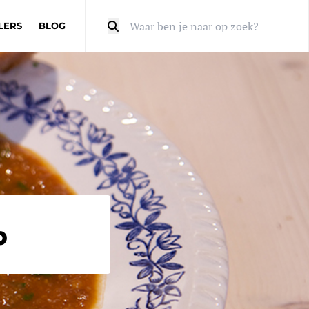
LERS
BLOG
Zoeken
p