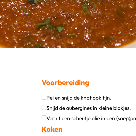
Voorbereiding
Pel en snijd de knoflook fijn.
oevoegen
wijder persoon
Klik om dit selectievakje aan te vinken
Snijd de aubergines in kleine blokjes.
Klik om dit selectievakje aan te vinken
Verhit een scheutje olie in een (soep)p
Koken
Klik om dit selectievakje aan te vinken