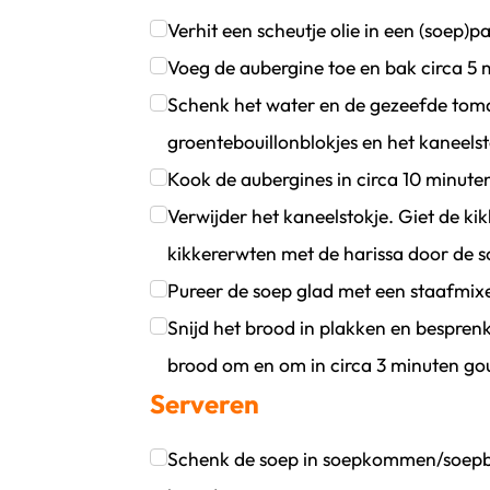
Verhit een scheutje olie in een (soep)p
Klik om dit selectievakje aan te vinken
Voeg de aubergine toe en bak circa 5
Klik om dit selectievakje aan te vinken
Schenk het water en de gezeefde toma
groentebouillonblokjes en het kaneels
Klik om dit selectievakje aan te vinken
Kook de aubergines in circa 10 minute
Klik om dit selectievakje aan te vinken
Verwijder het kaneelstokje. Giet de ki
kikkererwten met de harissa door de 
Klik om dit selectievakje aan te vinken
Pureer de soep glad met een staafmixe
Klik om dit selectievakje aan te vinken
Snijd het brood in plakken en besprenke
brood om en om in circa 3 minuten go
Serveren
Klik om dit selectievakje aan te vinken
Schenk de soep in soepkommen/soepbo