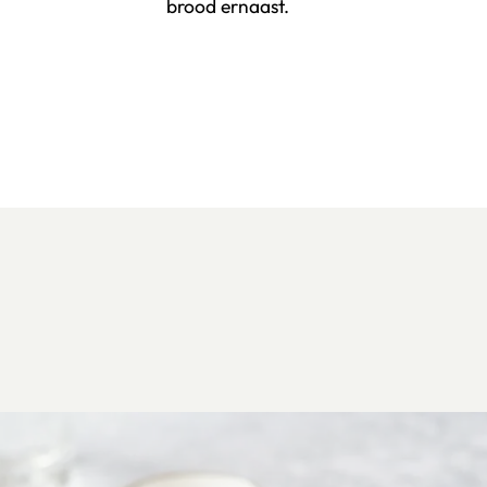
brood ernaast.
Klik om dit selectievakje aan te vinken