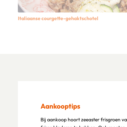
Italiaanse courgette-gehaktschotel
Lees meer over Italiaanse courgette-gehaktschotel
Aankooptips
Bij aankoop hoort zeeaster frisgroen van