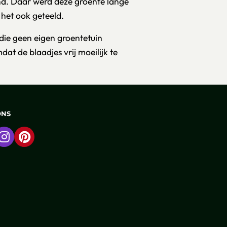
and. Daar werd deze groente lange
 het ook geteeld.
die geen eigen groentetuin
at de blaadjes vrij moeilijk te
ONS
 naar Facebook
Ga naar Instagram
Ga naar Pinterest