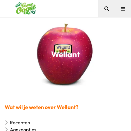
Zoeken
Me
Verse Oogst
Wellant
Wat wil je weten over Wellant?
Recepten
Aankooptips