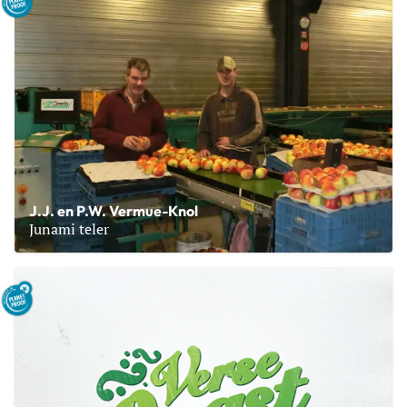
J.J. en P.W. Vermue-Knol
Junami teler
Lees meer over J.J. en P.W. Vermue-Knol