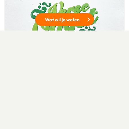
Wat wil je weten
DELEN
Deel op Facebook
Deel via e-mail
Deel op Pinterest
Deel op X
Firma A. Smorenburg
Peer teler
Lees meer over Firma A. Smorenburg
MTS Elenbaas
appels- en perenteler