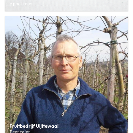
Appel teler
Lees meer over Maatschap C.P. Snoeck en M.J.M. Snoeck-D
Fruitbedrijf Uijttewaal
Peer teler