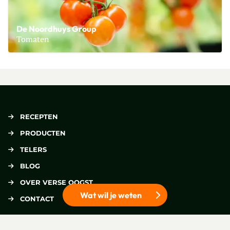
De Noordhuys Group
Tomaten
Lees meer over De Noordhuys Group
RECEPTEN
PRODUCTEN
TELERS
BLOG
OVER VERSE OOGST
Wat wil je weten
CONTACT
DUURZAAM