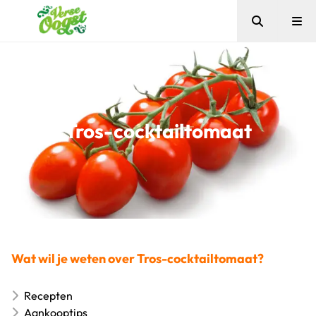
Zoeken
Me
Verse Oogst
Tros-cocktailtomaat
Wat wil je weten over Tros-cocktailtomaat?
Recepten
Aankooptips