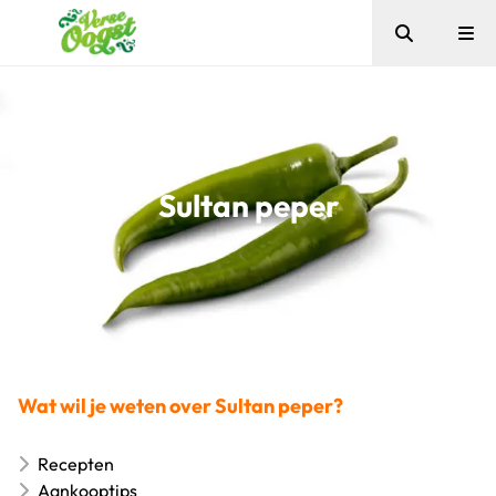
Zoeken
Me
Verse Oogst
Sultan peper
Wat wil je weten over Sultan peper?
Recepten
Aankooptips