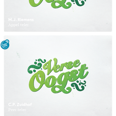
M.J. Riemens
Appel teler
Lees meer over M.J. Riemens
C.P. Zuidhof
Peer teler