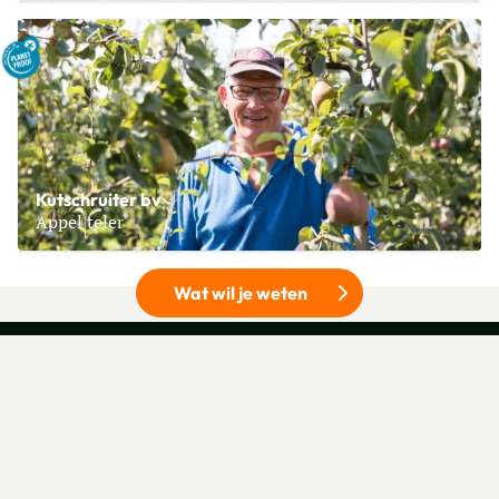
Lees meer over C.P. Zuidhof
Kutschruiter bv
Appel teler
Lees meer over Kutschruiter bv
Wat wil je weten
DELEN
Deel op Facebook
Deel via e-mail
Deel op Pinterest
Deel op X
RECEPTEN
PRODUCTEN
TELERS
BLOG