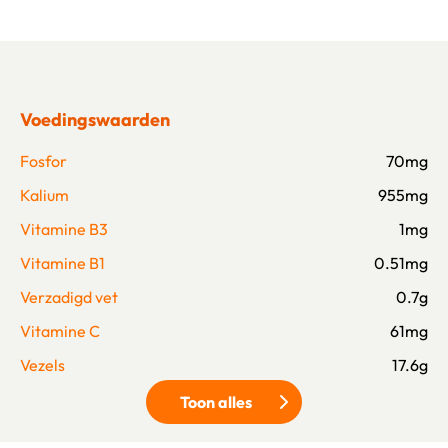
Voedingswaarden
Fosfor
70mg
Kalium
955mg
Vitamine B3
1mg
Vitamine B1
0.51mg
Verzadigd vet
0.7g
Vitamine C
61mg
Vezels
17.6g
Toon alles
Klik om meer voedingswaarden 