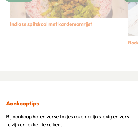
Indiase spitskool met kardemomrijst
Lees meer over Indiase spitskool met kardemomrijst
Rod
Lees
Aankooptips
Bij aankoop horen verse takjes rozemarijn stevig en vers
te zijn en lekker te ruiken.