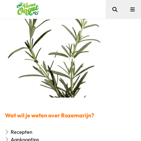
Zoeken
Me
Verse Oogst
Rozemarijn
Wat wil je weten over Rozemarijn?
Recepten
Aankooptips