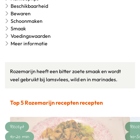
Beschikbaarheid
Bewaren
Schoonmaken
Smaak
Voedingswaarden
Meer informatie
Rozemarijn heeft een bitter zoete smaak en wordt
veel gebruikt bij lamsvlees, wild en in marinades.
Top 5 Rozemarijn recepten recepten
Recept
Rece
10-20 min
40-5