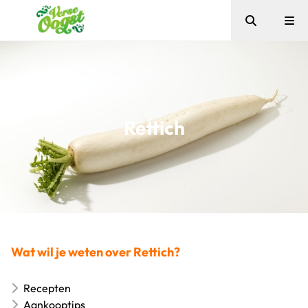
Zoeken
Me
Verse Oogst
Rettich
Wat wil je weten over Rettich?
Recepten
Aankooptips