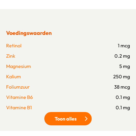
Voedingswaarden
Retinol
1 mcg
Zink
0.2 mg
Magnesium
5 mg
Kalium
250 mg
Foliumzuur
38 mcg
Vitamine B6
0.1 mg
Vitamine B1
0.1 mg
Toon alles
Klik om meer voedingswaarden 