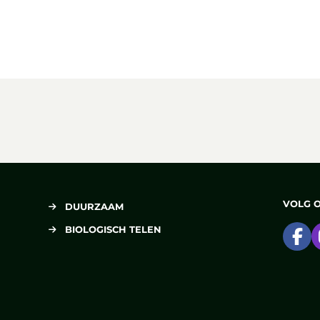
Lees meer over Mineola-salade met verse munt
VOLG 
DUURZAAM
BIOLOGISCH TELEN
Ga