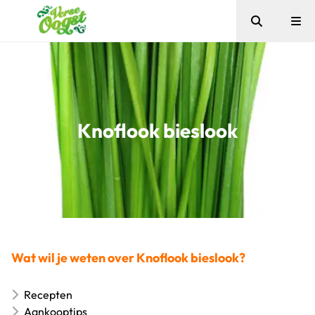
Zoeken
Me
Verse Oogst
Knoflook bieslook
Wat wil je weten over Knoflook bieslook?
Recepten
Aankooptips