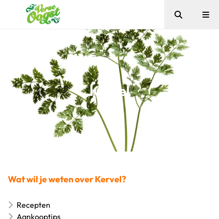
Zoeken
Me
Verse Oogst
Kervel
Wat wil je weten over Kervel?
Recepten
Aankooptips