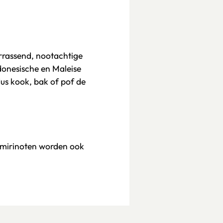
errassend, nootachtige
donesische en Maleise
dus kook, bak of pof de
Kemirinoten worden ook