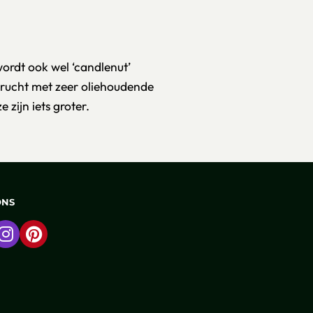
ordt ook wel ‘candlenut’
vrucht met zeer oliehoudende
zijn iets groter.
ONS
 naar Facebook
Ga naar Instagram
Ga naar Pinterest