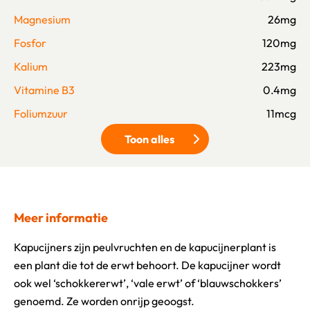
Magnesium
26mg
Fosfor
120mg
Kalium
223mg
Vitamine B3
0.4mg
Foliumzuur
11mcg
Toon alles
Klik om meer voedingswaarden 
Meer informatie
Kapucijners zijn peulvruchten en de kapucijnerplant is
een plant die tot de erwt behoort. De kapucijner wordt
ook wel ‘schokkererwt’, ‘vale erwt’ of ‘blauwschokkers’
genoemd. Ze worden onrijp geoogst.