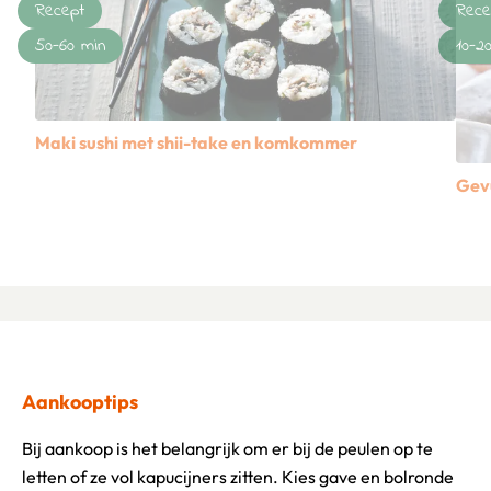
Recept
Rece
50-60 min
10-2
Maki sushi met shii-take en komkommer
Gevu
Lees meer over Maki sushi met shii-take en komkommer
Lees
Aankooptips
Bij aankoop is het belangrijk om er bij de peulen op te
letten of ze vol kapucijners zitten. Kies gave en bolronde