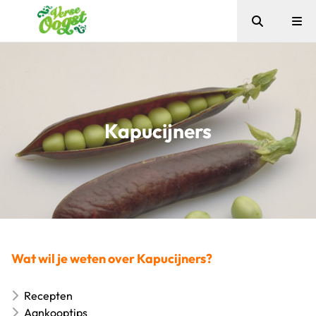
Zoeken
Me
Verse Oogst
Kapucijners
Wat wil je weten over Kapucijners?
Recepten
Aankooptips