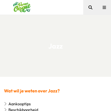
Zoeken
Me
Verse Oogst
Jazz
Wat wil je weten over Jazz?
Aankooptips
Beschikbaarheid