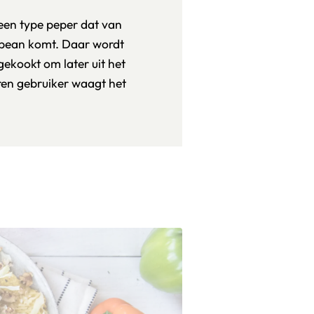
 een type peper dat van
bbean komt. Daar wordt
ekookt om later uit het
ren gebruiker waagt het