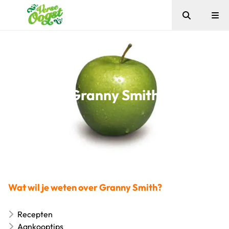
Zoeken
Me
Verse Oogst
Granny Smith
Wat wil je weten over Granny Smith?
Recepten
Aankooptips