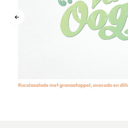
Rucolasalade met granaatappel, avocado en dill
Lees meer over Rucolasalade met granaatappel, avoca