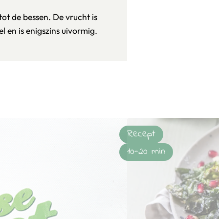
ot de bessen. De vrucht is
l en is enigszins uivormig.
Recept
10-20 min