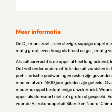
Meer informatie
De Dijkmans zoet is een stevige, sappige appel met
matig groot, even hoog als breed en gelijkmatig v
Als cultuurvrucht is de appel al heel lang bekend, 
Dat valt onder andere af te leiden uit vondsten in I
prehistorische paalwoningen resten zijn gevonde
moeten al zo’n 4500 jaar geleden zijn geteeld. Ov
moderne appel bestaat enige onzekerheid. Waarsch
appel als stamsoort niet zo’n grote rol gespeeld. E
voor de Astrakanappel uit Siberië en Noord-China